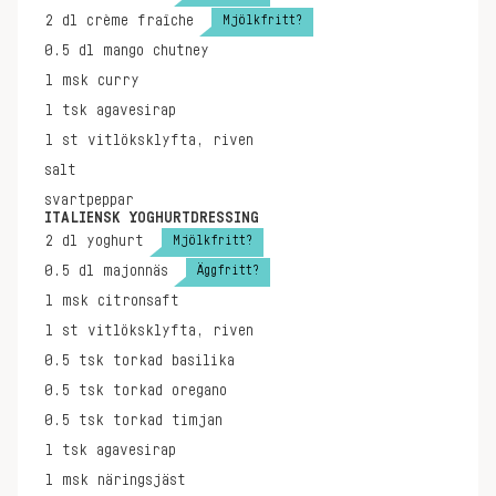
Mjölkfritt?
2
dl
crème fraîche
0.5
dl
mango chutney
1
msk
curry
1
tsk
agavesirap
1
st
vitlöksklyfta, riven
salt
svartpeppar
ITALIENSK YOGHURTDRESSING
Mjölkfritt?
2
dl
yoghurt
Äggfritt?
0.5
dl
majonnäs
1
msk
citronsaft
1
st
vitlöksklyfta, riven
0.5
tsk
torkad basilika
0.5
tsk
torkad oregano
0.5
tsk
torkad timjan
1
tsk
agavesirap
1
msk
näringsjäst