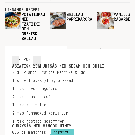
LIKNANDE RECEPT
POTATISPAJ
GRILLAD
VANILJBAK
MED
PAPRIKARÖRA
RABARBER
TZATZIKI
OCH
GREKISK
SALLAD
INGREDIENSER
GÖR SÅ HÄR
4
PORT
-
+
ASIATISK YOGHURTSÅS MED SESAM OCH CHILI
2
dl
Planti Fraiche Paprika & Chili
1
st
vitlöksklyfta, pressad
1
tsk
riven ingefära
2
tsk
ljus sojasås
1
tsk
sesamolja
2
msp
finhackad koriander
1
tsk
rostade sesamfrön
CURRYSÅS MED MANGOCHUTNEY
Äggfritt?
0.5
dl
majonnäs