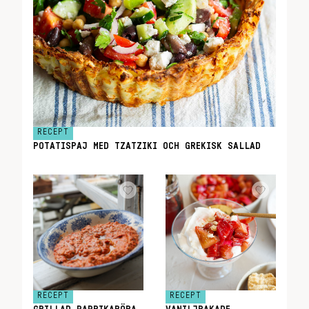
RECEPT
POTATISPAJ MED TZATZIKI OCH GREKISK SALLAD
RECEPT
RECEPT