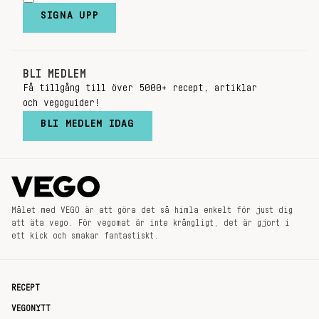
SIGNA UPP
BLI MEDLEM
Få tillgång till över 5000+ recept, artiklar
och vegoguider!
BLI MEDLEM IDAG
Målet med VEGO är att göra det så himla enkelt för just dig
att äta vego. För vegomat är inte krångligt, det är gjort i
ett kick och smakar fantastiskt.
RECEPT
VEGONYTT