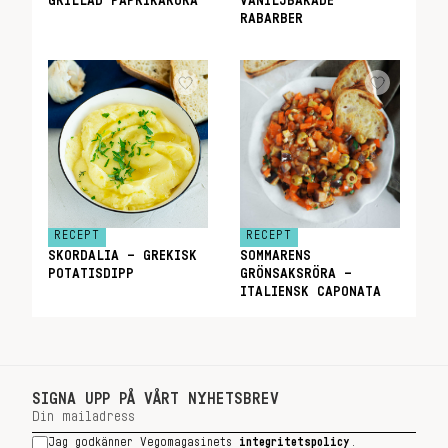
GRILLAD PAPRIKARÖRA
VANILJBAKADE
RABARBER
RECEPT
RECEPT
SKORDALIA – GREKISK
SOMMARENS
POTATISDIPP
GRÖNSAKSRÖRA –
ITALIENSK CAPONATA
SIGNA UPP PÅ VÅRT NYHETSBREV
Jag godkänner Vegomagasinets
integritetspolicy
.