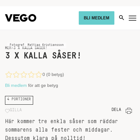
BLI MEDLEM
Fotograf: Mattias Kristiansson
HEM
›
3 X KALLA SÅSER!
3 X KALLA SÅSER!
0 (0 betyg)
Bli medlem
för att ge betyg
4 PORTIONER
DELA
GILLA
Här kommer tre enkla såser som räddar
sommarens alla fester och middagar.
Dessutom klara på nolltid!