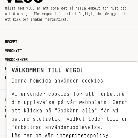
Målet med VEGO är att göra det så himla enkelt för just dig
att äta vego. För vegomat är inte krångligt, det är gjort i
ett kick och smakar fantastiskt.
RECEPT
VEGONYTT
VECKOMENYER
OM OSS
VÄLKOMMEN TILL VEGO!
KONTAKT
Denna hemsida använder cookies
Vi använder cookies för att förbättra
OXENSTIERNSGATAN 33
din upplevelse på vår webbplats. Genom
114 27 STOCKHOLM
att klicka på "Godkänn alla" får vi
REDAKTIONEN@VEGOMAGASINET.SE
08-799 62 01
bättre statistik, vilket leder till en
förbättrad användarupplevelse.
Läs mer om vår integritetspolicy