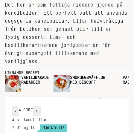
Det här är som fattiga riddare gjorda på
kanelbullar. Ett perfekt sätt att använda
dagsgamla kanelbullar. Eller halvtråkiga
från butiken som genast blir till en
lyxig dessert. Lime- och
basilikamarinerade jordgubbar är för
övrigt supergott tillsammans med
vaniljglass.
LIKNANDE RECEPT
VANILJBAKADE
SMÖRDEGSVÅFFLOR
PANN
RABARBER
MED BISCOFF
RABA
INGREDIENSER
GÖR SÅ HÄR
4
PORT
-
+
4
st
kanelbullar
Mjölkfritt?
2
dl
mjölk