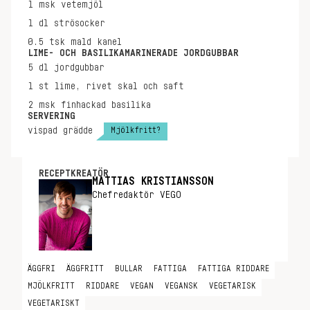
1
msk
vetemjöl
1
dl
strösocker
0.5
tsk
mald kanel
LIME- OCH BASILIKAMARINERADE JORDGUBBAR
5
dl
jordgubbar
1
st
lime, rivet skal och saft
2
msk
finhackad basilika
SERVERING
Mjölkfritt?
vispad grädde
RECEPTKREATÖR
MATTIAS KRISTIANSSON
Chefredaktör VEGO
ÄGGFRI
ÄGGFRITT
BULLAR
FATTIGA
FATTIGA RIDDARE
MJÖLKFRITT
RIDDARE
VEGAN
VEGANSK
VEGETARISK
VEGETARISKT