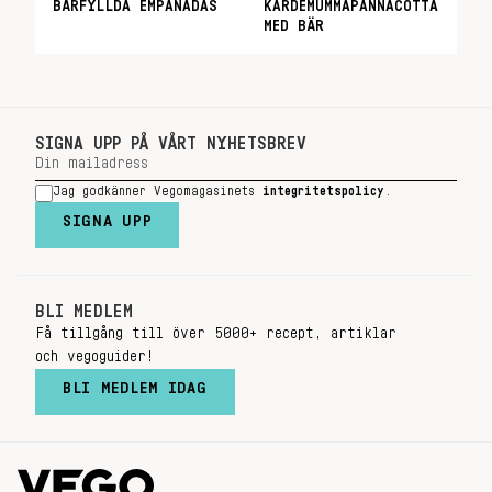
BÄRFYLLDA EMPANADAS
KARDEMUMMAPANNACOTTA
MED BÄR
SIGNA UPP PÅ VÅRT NYHETSBREV
Jag godkänner Vegomagasinets
integritetspolicy
.
SIGNA UPP
BLI MEDLEM
Få tillgång till över 5000+ recept, artiklar
och vegoguider!
BLI MEDLEM IDAG