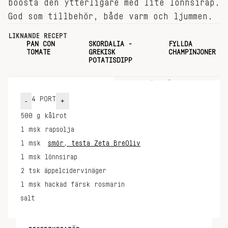
boosta den ytterligare med lite lönnsirap.
God som tillbehör, både varm och ljummen.
LIKNANDE RECEPT
PAN CON
SKORDALIA -
FYLLDA
TOMATE
GREKISK
CHAMPINJONER
POTATISDIPP
INGREDIENSER
GÖR SÅ HÄR
4
PORT
-
+
500
g
kålrot
1
msk
rapsolja
1
msk
smör, testa Zeta BreOliv
1
msk
lönnsirap
2
tsk
äppelcidervinäger
1
msk
hackad färsk rosmarin
salt