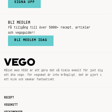
SIGNA UPP
BLI MEDLEM
Få tillgång till över 5000+ recept, artiklar
och vegoguider!
BLI MEDLEM IDAG
Målet med VEGO är att göra det så himla enkelt för just dig
att äta vego. För vegomat är inte krångligt, det är gjort i
ett kick och smakar fantastiskt.
RECEPT
VEGONYTT