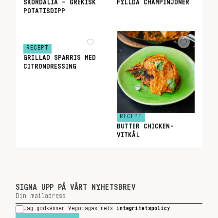
SKORDALIA – GREKISK
FYLLDA CHAMPINJONER
POTATISDIPP
RECEPT
GRILLAD SPARRIS MED
CITRONDRESSING
RECEPT
BUTTER CHICKEN-
VITKÅL
SIGNA UPP PÅ VÅRT NYHETSBREV
Jag godkänner Vegomagasinets
integritetspolicy
.