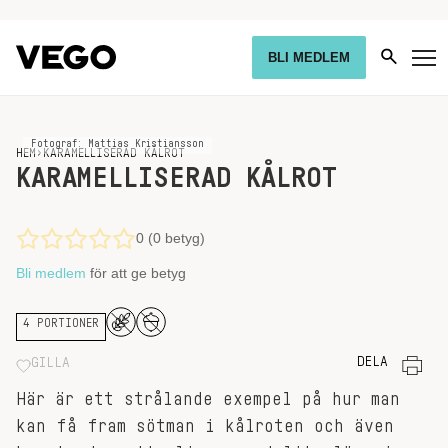
BLI MEDLEM
Fotograf: Mattias Kristiansson
HEM
›
KARAMELLISERAD KÅLROT
KARAMELLISERAD KÅLROT
0 (0 betyg)
Bli medlem
för att ge betyg
4 PORTIONER
DELA
GILLA
Här är ett strålande exempel på hur man
kan få fram sötman i kålroten och även