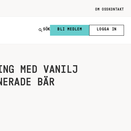
OM OSS
KONTAKT
SÖK
BLI MEDLEM
LOGGA IN
ING MED VANILJ
NERADE BÄR