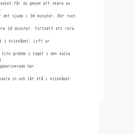
Skalet får du genom att skära av
.
r det sjuda i 30 minuter. Rör runt
are 10 minuter. Fortsätt att röra
lt i kylskåpet. Lyft ur
 lite grädde i taget i den kalla
t.
ggmarinerade bär.
lasta in och låt stå i kylskåpet