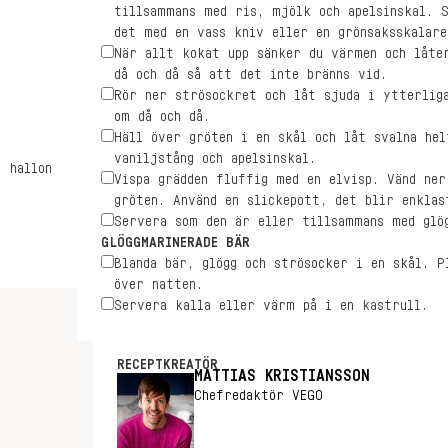
tillsammans med ris, mjölk och apelsinskal. 
det med en vass kniv eller en grönsaksskalare
När allt kokat upp sänker du värmen och låte
då och då så att det inte bränns vid.
Rör ner strösockret och låt sjuda i ytterlig
om då och då.
Häll över gröten i en skål och låt svalna he
vaniljstång och apelsinskal.
, hallon
Vispa grädden fluffig med en elvisp. Vänd ner
gröten. Använd en slickepott, det blir enklas
Servera som den är eller tillsammans med glö
GLÖGGMARINERADE BÄR
Blanda bär, glögg och strösocker i en skål. P
över natten.
Servera kalla eller värm på i en kastrull.
RECEPTKREATÖR
MATTIAS KRISTIANSSON
Chefredaktör VEGO