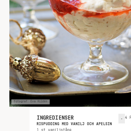
Fotograf: Eva Hildén
INGREDIENSER
4
P
-
RISPUDDING MED VANILJ OCH APELSIN
1
st
vaniljstång