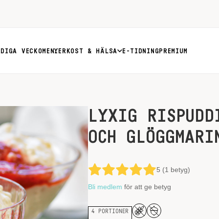
RDIGA VECKOMENYER
KOST & HÄLSA
E-TIDNING
PREMIUM
LYXIG RISPUDD
OCH GLÖGGMARI
5 (1 betyg)
Bli medlem
för att ge betyg
4 PORTIONER