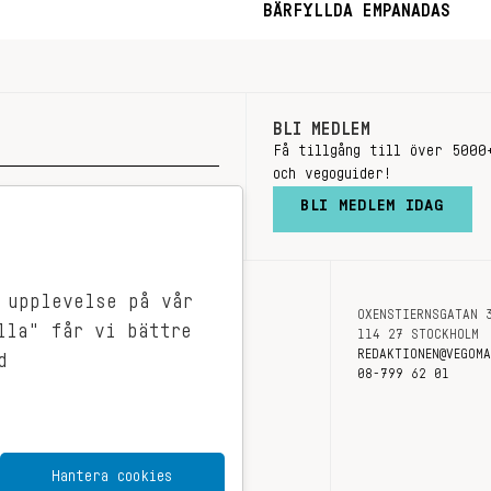
BÄRFYLLDA EMPANADAS
BLI MEDLEM
Få tillgång till över 5000
och vegoguider!
BLI MEDLEM IDAG
 upplevelse på vår
OXENSTIERNSGATAN 
OM OSS
lla" får vi bättre
114 27 STOCKHOLM
KONTAKT
REDAKTIONEN@VEGOM
d
08-799 62 01
Hantera cookies