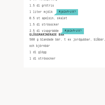
1.5
dl
grötris
Mjölkfritt?
1
liter
mjölk
0.5
st
apelsin, skalet
1.5
dl
strösocker
Mjölkfritt?
2.5
dl
vispgrädde
GLÖGGMARINERADE BÄR
500
g
blandade bär, t ex jordgubbar, blåbär
och björnbär
1
dl
glögg
1
dl
strösocker