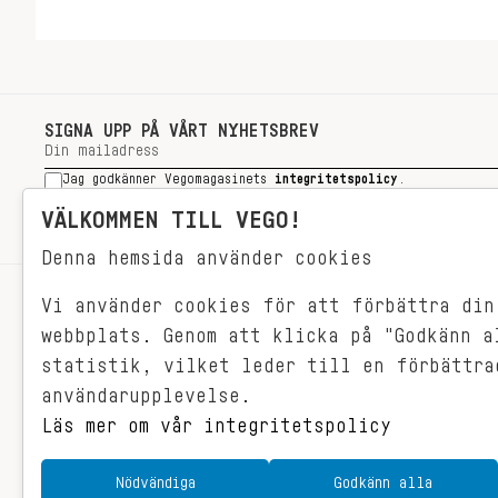
SIGNA UPP PÅ VÅRT NYHETSBREV
Jag godkänner Vegomagasinets
integritetspolicy
.
SIGNA UPP
VÄLKOMMEN TILL VEGO!
Denna hemsida använder cookies
Vi använder cookies för att förbättra din
RECEPT
webbplats. Genom att klicka på "Godkänn a
VEGONYTT
statistik, vilket leder till en förbättra
Målet med VEGO är att göra det så
VECKOMENYER
användarupplevelse.
himla enkelt för just dig att äta
vego. För vegomat är inte krångligt,
Läs mer om vår integritetspolicy
det är gjort i ett kick och smakar
fantastiskt.
Nödvändiga
Godkänn alla