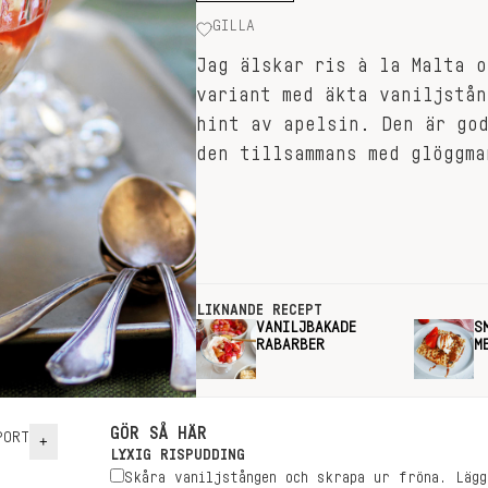
GILLA
Jag älskar ris à la Malta o
variant med äkta vaniljstån
hint av apelsin. Den är god
den tillsammans med glöggma
LIKNANDE RECEPT
VANILJBAKADE
S
RABARBER
M
GÖR SÅ HÄR
ORT
+
LYXIG RISPUDDING
Skåra vaniljstången och skrapa ur fröna. Lägg