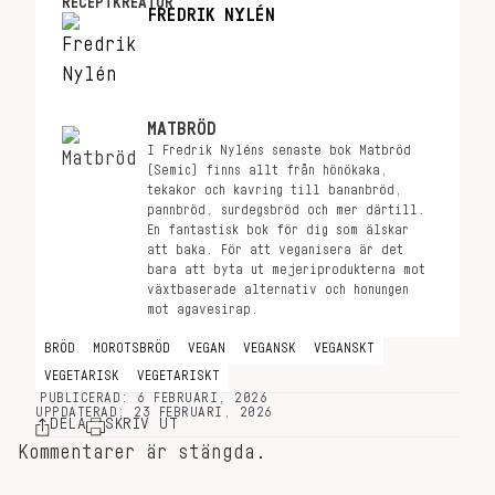
RECEPTKREATÖR
FREDRIK NYLÉN
MATBRÖD
I Fredrik Nyléns senaste bok Matbröd
(Semic) finns allt från hönökaka,
tekakor och kavring till bananbröd,
pannbröd, surdegsbröd och mer därtill.
En fantastisk bok för dig som älskar
att baka. För att veganisera är det
bara att byta ut mejeriprodukterna mot
växtbaserade alternativ och honungen
mot agavesirap.
BRÖD
MOROTSBRÖD
VEGAN
VEGANSK
VEGANSKT
VEGETARISK
VEGETARISKT
PUBLICERAD: 6 FEBRUARI, 2026
UPPDATERAD: 23 FEBRUARI, 2026
DELA
SKRIV UT
Kommentarer är stängda.