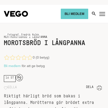
BLI MEDLEM
Fotograf: Fredrik Nylén
HEM
›
MOROTSBRÖD I LÅNGPANNA
MOROTSBRÖD I LÅNGPANNA
0 (0 betyg)
Bli medlem
för att ge betyg
16 ST
DELA
GILLA
Riktigt härligt bröd som bakas i
långpanna. Morötterna gör brödet extra