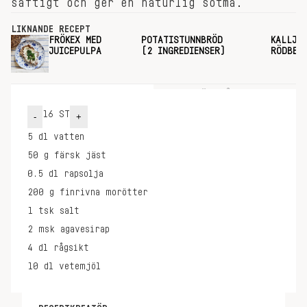
saftigt och ger en naturlig sötma.
LIKNANDE RECEPT
FRÖKEX MED
POTATISTUNNBRÖD
KALLJÄ
JUICEPULPA
(2 INGREDIENSER)
RÖDBET
INGREDIENSER
GÖR SÅ HÄR
16
ST
-
+
5
dl
vatten
50
g
färsk jäst
0.5
dl
rapsolja
200
g
finrivna morötter
1
tsk
salt
2
msk
agavesirap
4
dl
rågsikt
10
dl
vetemjöl