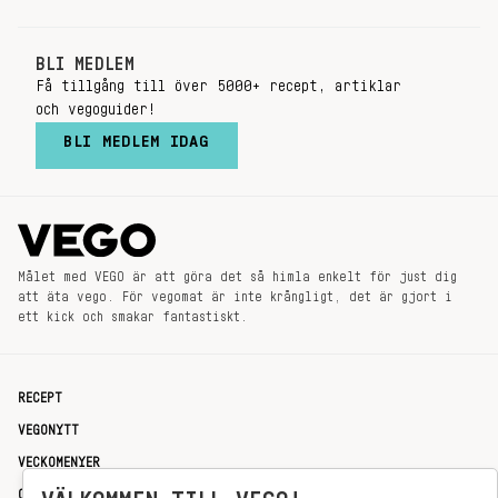
BLI MEDLEM
Få tillgång till över 5000+ recept, artiklar
och vegoguider!
BLI MEDLEM IDAG
Målet med VEGO är att göra det så himla enkelt för just dig
att äta vego. För vegomat är inte krångligt, det är gjort i
ett kick och smakar fantastiskt.
RECEPT
VEGONYTT
VECKOMENYER
OM OSS