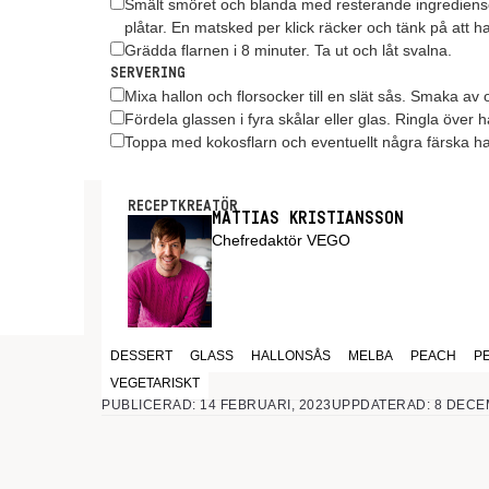
Smält smöret och blanda med resterande ingredienser
plåtar. En matsked per klick räcker och tänk på att ha
Grädda flarnen i 8 minuter. Ta ut och låt svalna.
SERVERING
Mixa hallon och florsocker till en slät sås. Smaka av
Fördela glassen i fyra skålar eller glas. Ringla över
Toppa med kokosflarn och eventuellt några färska ha
RECEPTKREATÖR
MATTIAS KRISTIANSSON
Chefredaktör VEGO
DESSERT
GLASS
HALLONSÅS
MELBA
PEACH
P
VEGETARISKT
PUBLICERAD: 14 FEBRUARI, 2023
UPPDATERAD: 8 DECE