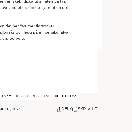
 i en skål. Klicka ut smeten på två
 avstånd eftersom de flyter ut en del.
 om det behövs mer florsocker.
 hallonsås och lägg på en persikohalva.
llon. Servera.
ERSIKA
VEGAN
VEGANSK
VEGETARISK
DELA
SKRIV UT
MBER, 2024