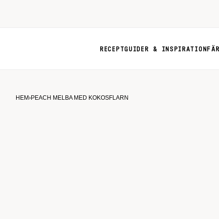
RECEPT
GUIDER & INSPIRATION
FÄ
HEM
›
PEACH MELBA MED KOKOSFLARN