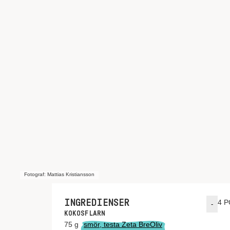
Fotograf: Mattias Kristiansson
INGREDIENSER
4
P
-
KOKOSFLARN
75
g
smör, testa Zeta BreOliv