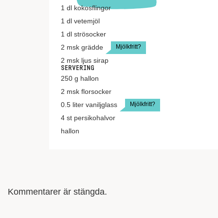
1
dl
kokosflingor
1
dl
vetemjöl
1
dl
strösocker
Mjölkfritt?
2
msk
grädde
2
msk
ljus sirap
SERVERING
250
g
hallon
2
msk
florsocker
Mjölkfritt?
0.5
liter
vaniljglass
4
st
persikohalvor
hallon
Kommentarer är stängda.