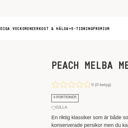
RDIGA VECKOMENYER
KOST & HÄLSA
E-TIDNING
PREMIUM
PEACH MELBA M
0 (0 betyg)
4 PORTIONER
GILLA
En riktig klassiker som är både s
konserverade persikor men du kan 