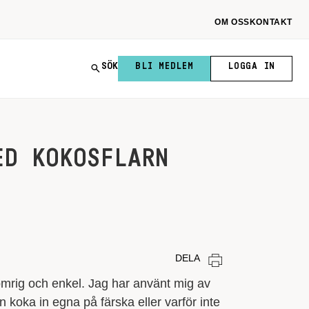
OM OSS
KONTAKT
SÖK
BLI MEDLEM
LOGGA IN
ED KOKOSFLARN
DELA
omrig och enkel. Jag har använt mig av
koka in egna på färska eller varför inte