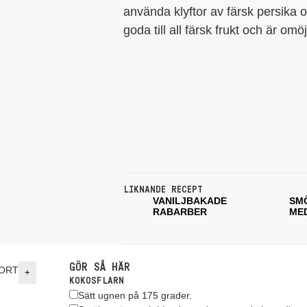
använda klyftor av färsk persika o
goda till all färsk frukt och är omöj
LIKNANDE RECEPT
VANILJBAKADE
SM
RABARBER
ME
GÖR SÅ HÄR
ORT
+
KOKOSFLARN
Sätt ugnen på 175 grader.