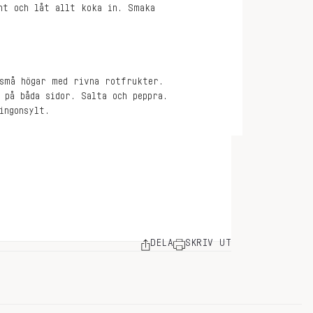
nt och låt allt koka in. Smaka
 små högar med rivna rotfrukter.
 på båda sidor. Salta och peppra.
ingonsylt.
DELA
SKRIV UT