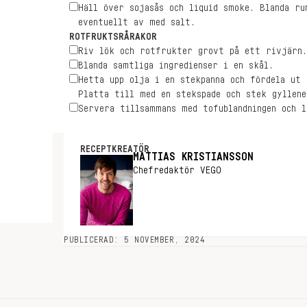
Häll över sojasås och liquid smoke. Blanda ru
eventuellt av med salt.
ROTFRUKTSRÅRAKOR
Riv lök och rotfrukter grovt på ett rivjärn.
Blanda samtliga ingredienser i en skål.
Hetta upp olja i en stekpanna och fördela ut
Platta till med en stekspade och stek gyllene
Servera tillsammans med tofublandningen och l
RECEPTKREATÖR
MATTIAS KRISTIANSSON
Chefredaktör VEGO
PUBLICERAD: 5 NOVEMBER, 2024