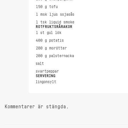
150
g
tofu
1
msk
ljus sojasås
1
tsk
liquid smoke
ROTFRUKTSRÅRAKOR
1
st
gul lök
400
g
potatis
200
g
morötter
200
g
palsternacka
salt
svartpeppar
SERVERING
lingonsylt
Kommentarer är stängda.