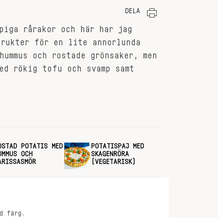
DELA
piga rårakor och här har jag
frukter för en lite annorlunda
hummus och rostade grönsaker, men
ed rökig tofu och svamp samt
OSTAD POTATIS MED
POTATISPAJ MED
UMMUS OCH
SKAGENRÖRA
ARISSASMÖR
(VEGETARISK)
d färg.