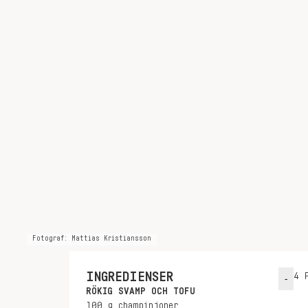
Fotograf: Mattias Kristiansson
INGREDIENSER
4
P
-
RÖKIG SVAMP OCH TOFU
100
g
champinjoner