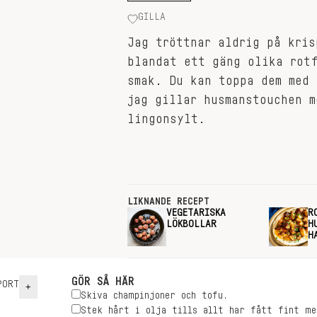
GILLA
Jag tröttnar aldrig på kris
blandat ett gäng olika rot
smak. Du kan toppa dem med 
jag gillar husmanstouchen m
lingonsylt.
LIKNANDE RECEPT
VEGETARISKA
R
LÖKBOLLAR
H
H
GÖR SÅ HÄR
ORT
+
Skiva champinjoner och tofu.
Stek hårt i olja tills allt har fått fint me