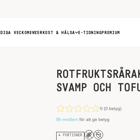
RDIGA VECKOMENYER
KOST & HÄLSA
E-TIDNING
PREMIUM
ROTFRUKTSRÅRA
SVAMP OCH TOF
0 (0 betyg)
Bli medlem
för att ge betyg
4 PORTIONER