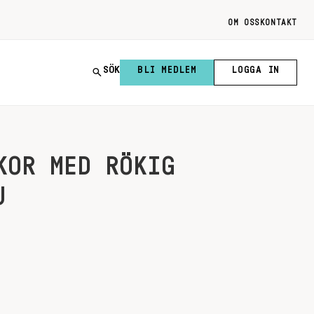
OM OSS
KONTAKT
SÖK
BLI MEDLEM
LOGGA IN
KOR MED RÖKIG
U