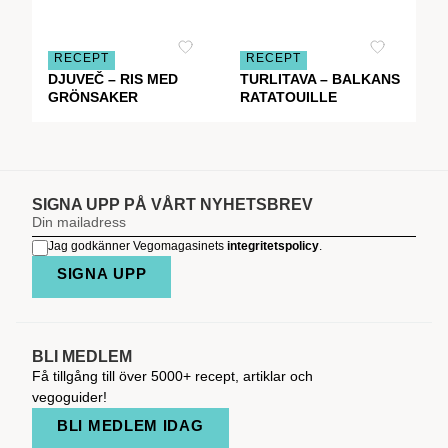
RECEPT
RECEPT
DJUVEČ – RIS MED
TURLITAVA – BALKANS
GRÖNSAKER
RATATOUILLE
SIGNA UPP PÅ VÅRT NYHETSBREV
Jag godkänner Vegomagasinets
integritetspolicy
.
SIGNA UPP
BLI MEDLEM
Få tillgång till över 5000+ recept, artiklar och
vegoguider!
BLI MEDLEM IDAG