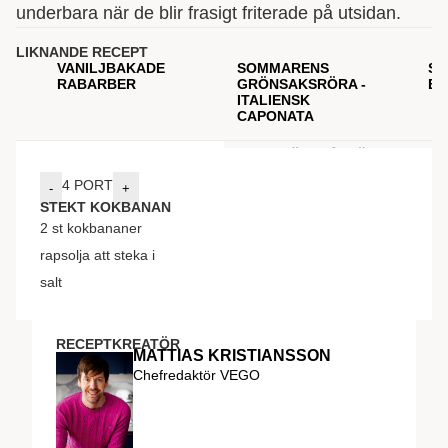
underbara när de blir frasigt friterade på utsidan.
LIKNANDE RECEPT
VANILJBAKADE
SOMMARENS
SN
RABARBER
GRÖNSAKSRÖRA -
BL
ITALIENSK
CAPONATA
INGREDIENSER
GÖR SÅ HÄR
4
PORT
-
+
STEKT KOKBANAN
2
st
kokbananer
rapsolja att steka i
salt
RECEPTKREATÖR
MATTIAS KRISTIANSSON
Chefredaktör VEGO