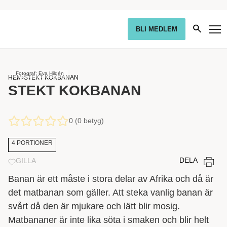
BLI MEDLEM
Fotograf: Eva Hildén
HEM
›
STEKT KOKBANAN
STEKT KOKBANAN
0 (0 betyg)
4 PORTIONER
DELA
GILLA
Banan är ett måste i stora delar av Afrika och då är
det matbanan som gäller. Att steka vanlig banan är
svårt då den är mjukare och lätt blir mosig.
Matbananer är inte lika söta i smaken och blir helt