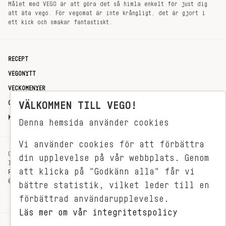
Målet med VEGO är att göra det så himla enkelt för just dig
att äta vego. För vegomat är inte krångligt, det är gjort i
ett kick och smakar fantastiskt.
RECEPT
VEGONYTT
VECKOMENYER
VÄLKOMMEN TILL VEGO!
OM OSS
KONTAKT
Denna hemsida använder cookies
Vi använder cookies för att förbättra
OXENSTIERNSGATAN 33
din upplevelse på vår webbplats. Genom
114 27 STOCKHOLM
att klicka på "Godkänn alla" får vi
REDAKTIONEN@VEGOMAGASINET.SE
08-799 62 01
bättre statistik, vilket leder till en
förbättrad användarupplevelse.
Läs mer om vår integritetspolicy