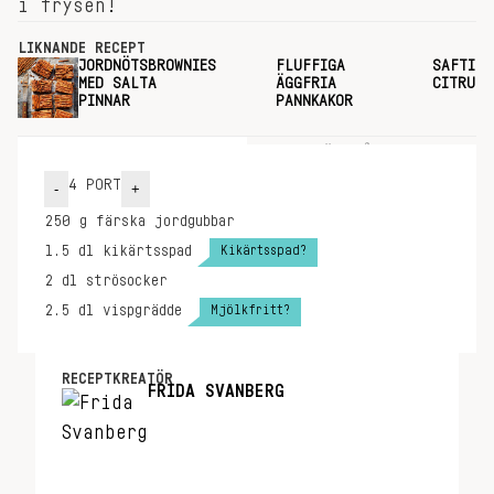
i frysen!
LIKNANDE RECEPT
JORDNÖTSBROWNIES
FLUFFIGA
SAFTIG
MED SALTA
ÄGGFRIA
CITRUSK
PINNAR
PANNKAKOR
INGREDIENSER
GÖR SÅ HÄR
4
PORT
-
+
250
g
färska jordgubbar
Kikärtsspad?
1.5
dl
kikärtsspad
2
dl
strösocker
Mjölkfritt?
2.5
dl
vispgrädde
RECEPTKREATÖR
FRIDA SVANBERG