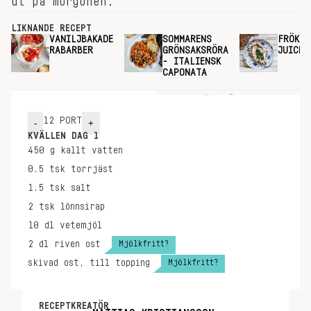
ut på morgonen.
LIKNANDE RECEPT
VANILJBAKADE
SOMMARENS
FRÖKEX
RABARBER
GRÖNSAKSRÖRA
JUICEP
- ITALIENSK
CAPONATA
INGREDIENSER
GÖR SÅ HÄR
12
PORT
-
+
KVÄLLEN DAG 1
450
g
kallt vatten
0.5
tsk
torrjäst
1.5
tsk
salt
2
tsk
lönnsirap
10
dl
vetemjöl
Mjölkfritt?
2
dl
riven ost
Mjölkfritt?
skivad ost, till topping
RECEPTKREATÖR