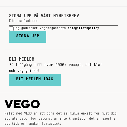
SIGNA UPP PÅ VÅRT NYHETSBREV
Jag godkänner Vegomagasinets
integritetspolicy
.
SIGNA UPP
BLI MEDLEM
Få tillgång till över 5000+ recept, artiklar
och vegoguider!
BLI MEDLEM IDAG
Målet med VEGO är att göra det så himla enkelt för just dig
att äta vego. För vegomat är inte krångligt, det är gjort i
ett kick och smakar fantastiskt.