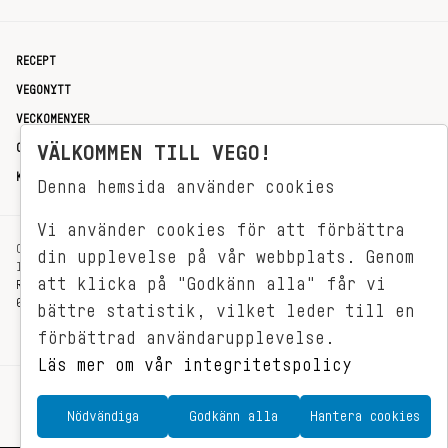
RECEPT
VEGONYTT
VECKOMENYER
OM OSS
VÄLKOMMEN TILL VEGO!
KONTAKT
Denna hemsida använder cookies
Vi använder cookies för att förbättra
OXENSTIERNSGATAN 33
din upplevelse på vår webbplats. Genom
114 27 STOCKHOLM
att klicka på "Godkänn alla" får vi
REDAKTIONEN@VEGOMAGASINET.SE
08-799 62 01
bättre statistik, vilket leder till en
förbättrad användarupplevelse.
Läs mer om vår integritetspolicy
Nödvändiga
Godkänn alla
Hantera cookies