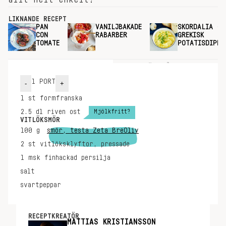
LIKNANDE RECEPT
PAN
VANILJBAKADE
SKORDALIA -
CON
RABARBER
GREKISK
TOMATE
POTATISDIPP
INGREDIENSER
GÖR SÅ HÄR
1
PORT
-
+
1
st
formfranska
Mjölkfritt?
2.5
dl
riven ost
VITLÖKSMÖR
100
g
smör, testa Zeta BreOliv
2
st
vitlöksklyftor, pressade
1
msk
finhackad persilja
salt
svartpeppar
RECEPTKREATÖR
MATTIAS KRISTIANSSON