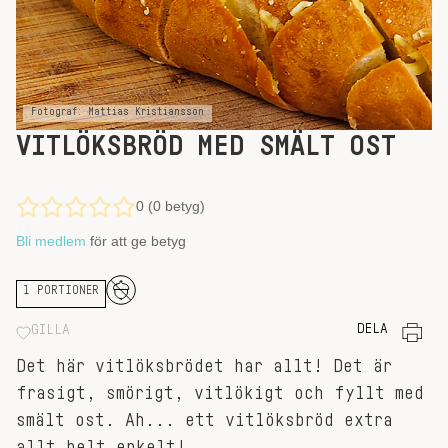
Fotograf: Mattias Kristiansson
VITLÖKSBRÖD MED SMÄLT OST
0 (0 betyg)
Bli medlem
för att ge betyg
1 PORTIONER
DELA
GILLA
Det här vitlöksbrödet har allt! Det är
frasigt, smörigt, vitlökigt och fyllt med
smält ost. Ah... ett vitlöksbröd extra
allt helt enkelt!