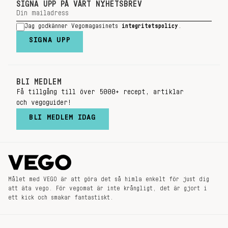
SIGNA UPP PÅ VÅRT NYHETSBREV
Jag godkänner Vegomagasinets
integritetspolicy
.
SIGNA UPP
BLI MEDLEM
Få tillgång till över 5000+ recept, artiklar
och vegoguider!
BLI MEDLEM IDAG
Målet med VEGO är att göra det så himla enkelt för just dig
att äta vego. För vegomat är inte krångligt, det är gjort i
ett kick och smakar fantastiskt.