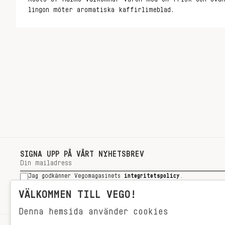
lingon möter aromatiska kaffirlimeblad.
SIGNA UPP PÅ VÅRT NYHETSBREV
Jag godkänner Vegomagasinets
integritetspolicy
.
SIGNA UPP
VÄLKOMMEN TILL VEGO!
Denna hemsida använder cookies