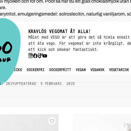
n av mjölken och rör om. Poof så har du ett glas chokladmjölk utan 
are.
rytritol, emulgeringsmedel: solroslecitin, naturlig vaniljarom, 
KRAVLÖS VEGOMAT ÅT ALLA!
Målet med VEGO är att göra det så himla enkelt
att äta vego. För vegomat är inte krångligt, d
ett kick och smakar fantastiskt.
FÖLJ OSS
LVER
NICKS
SOCKERFRI
SOCKERFRITT
VEGAN
VEGANSK
VEGETARISK
S, 2019
UPPDATERAD: 5 FEBRUARI, 2025