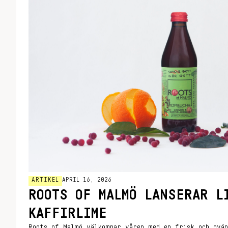
ARTIKEL
APRIL 16, 2026
ROOTS OF MALMÖ LANSERAR L
KAFFIRLIME
Roots of Malmö välkomnar våren med en frisk och ovän