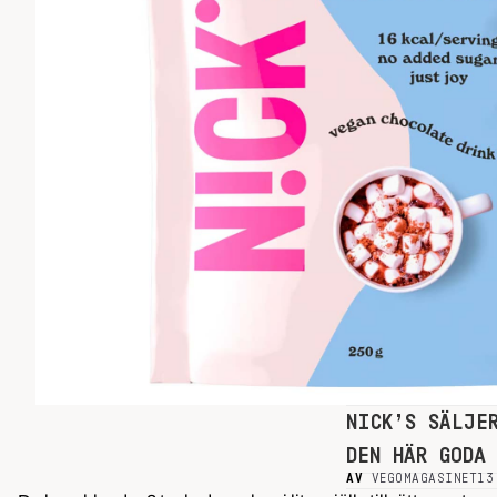
NICK’S SÄLJE
DEN HÄR GODA
AV
VEGOMAGASINET
13