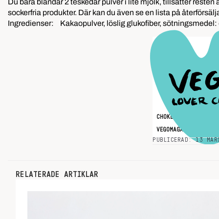
Du bara blandar 2 teskedar pulver i lite mjölk, tillsätter reste
sockerfria produkter. Där kan du även se en lista på återförsälj
Ingredienser: Kakaopulver, löslig glukofiber, sötningsmedel: e
CHOKLAD
CHOKLADPU
VEGOMAGASINET
PUBLICERAD: 13 MAR
RELATERADE ARTIKLAR