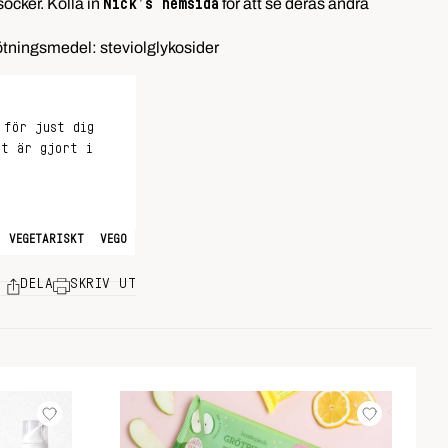
socker. Kolla in
för att se deras andra
Nick’s hemsida
sötningsmedel: steviolglykosider
 för just dig
et är gjort i
VEGETARISKT
VEGO
DELA
SKRIV UT