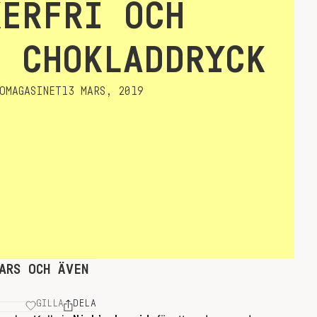
KERFRI OCH
I CHOKLADDRYCK
OMAGASINET
13 MARS, 2019
ARS OCH ÄVEN
GILLA
DELA