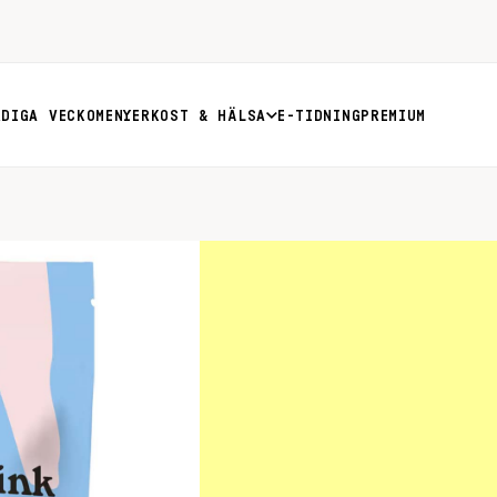
RDIGA VECKOMENYER
KOST & HÄLSA
E-TIDNING
PREMIUM