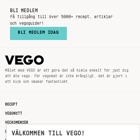
BLI MEDLEM
Få tillgång till över 5000+ recept, artiklar
och vegoguider!
BLI MEDLEM IDAG
Målet med VEGO är att göra det så himla enkelt för just dig
att äta vego. För vegomat är inte krångligt, det är gjort i
ett kick och smakar fantastiskt.
RECEPT
VEGONYTT
VECKOMENYER
OM OSS
VÄLKOMMEN TILL VEGO!