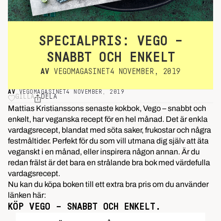
SPECIALPRIS: VEGO –
SNABBT OCH ENKELT
AV
VEGOMAGASINET
4 NOVEMBER, 2019
AV
VEGOMAGASINET
4 NOVEMBER, 2019
GILLA
DELA
Mattias Kristianssons senaste kokbok, Vego – snabbt och
enkelt, har veganska recept för en hel månad. Det är enkla
vardagsrecept, blandat med söta saker, frukostar och några
festmåltider. Perfekt för du som vill utmana dig själv att äta
veganskt i en månad, eller inspirera någon annan. Är du
redan frälst är det bara en strålande bra bok med värdefulla
vardagsrecept.
Nu kan du köpa boken till ett extra bra pris om du använder
länken här:
KÖP VEGO – SNABBT OCH ENKELT.