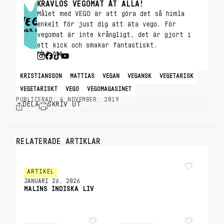
KRAVLÖS VEGOMAT ÅT ALLA!
Målet med VEGO är att göra det så himla
enkelt för just dig att äta vego. För
vegomat är inte krångligt, det är gjort i
ett kick och smakar fantastiskt.
FÖLJ OSS
KRISTIANSSON
MATTIAS
VEGAN
VEGANSK
VEGETARISK
VEGETARISKT
VEGO
VEGOMAGASINET
PUBLICERAD: 4 NOVEMBER, 2019
DELA
SKRIV UT
RELATERADE ARTIKLAR
ARTIKEL
JANUARI 26, 2026
MALINS INDISKA LIV