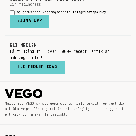
Jag godkänner Vegomagasinets
integritetspolicy
.
SIGNA UPP
BLI MEDLEM
Få tillgång till över 5000+ recept, artiklar
och vegoguider!
BLI MEDLEM IDAG
Målet med VEGO är att göra det så himla enkelt för just dig
att äta vego. För vegomat är inte krångligt, det är gjort i
ett kick och smakar fantastiskt.