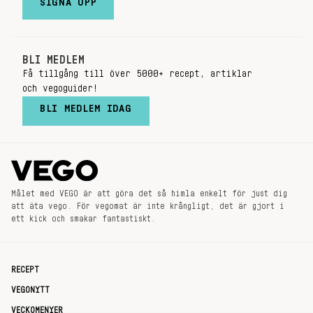
SIGNA UPP
BLI MEDLEM
Få tillgång till över 5000+ recept, artiklar
och vegoguider!
BLI MEDLEM IDAG
Målet med VEGO är att göra det så himla enkelt för just dig
att äta vego. För vegomat är inte krångligt, det är gjort i
ett kick och smakar fantastiskt.
RECEPT
VEGONYTT
VECKOMENYER