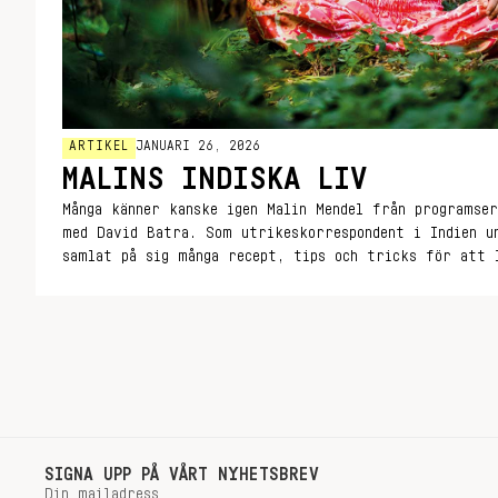
ARTIKEL
JANUARI 26, 2026
MALINS INDISKA LIV
Många känner kanske igen Malin Mendel från programser
med David Batra. Som utrikeskorrespondent i Indien u
samlat på sig många recept, tips och tricks för att 
vardagsmat. Nu kan du också ta del av den, i Malins 
liv.
SIGNA UPP PÅ VÅRT NYHETSBREV