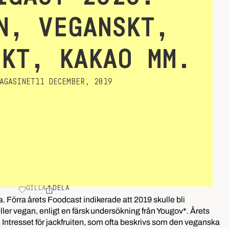
N, VEGANSKT,
SKT, KAKAO MM.
AGASINET
11 DECEMBER, 2019
GILLA
DELA
Förra årets Foodcast indikerade att 2019 skulle bli
ller vegan, enligt en färsk undersökning från Yougov*. Årets
n. Intresset för jackfruiten, som ofta beskrivs som den veganska