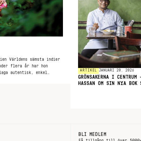
ien Världens sämsta indier
nder flera år har hon
ARTIKEL
JANUARI 20, 2026
laga autentisk, enkel
GRÖNSAKERNA I CENTRUM 
senaste bok Mitt indiska
HASSAN OM SIN NYA BOK 
BLI MEDLEM
Få tillgång till över 5000