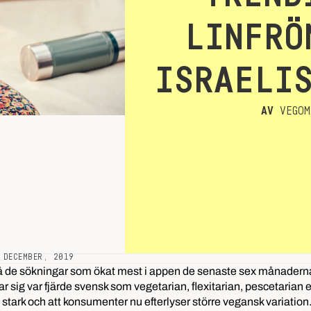
LINFRÖ
ISRAELI
AV
VEGOM
 DECEMBER, 2019
 de sökningar som ökat mest i appen de senaste sex månaderna. 
 sig var fjärde svensk som vegetarian, flexitarian, pescetarian e
att stark och att konsumenter nu efterlyser större vegansk variatio