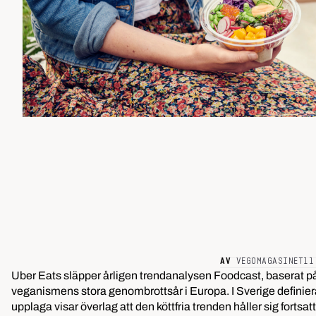
AV
VEGOMAGASINET
11
Uber Eats släpper årligen trendanalysen Foodcast, baserat på
veganismens stora genombrottsår i Europa. I Sverige definierar
upplaga visar överlag att den köttfria trenden håller sig forts