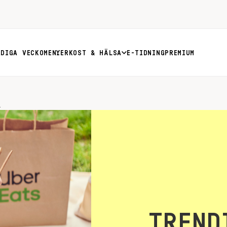
RDIGA VECKOMENYER
KOST & HÄLSA
E-TIDNING
PREMIUM
.
TREND