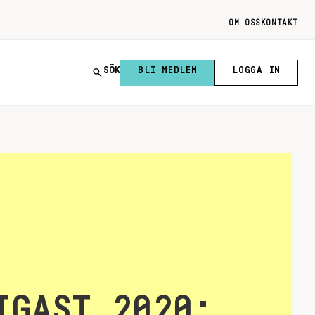
OM OSS
KONTAKT
SÖK
BLI MEDLEM
LOGGA IN
IGAST 2020: