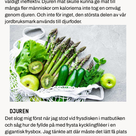
väldigt ineffektiv. Djuren mat skulle kunna ge mat till
många fler människor om kalorierna inte tog en omväg
genom djuren. Och inte för inget, den största delen av vår
jordbruksmark används till djurfoder.
DJUREN
Det slog mig först när jag stod vid frysdisken i matbutiken
och såg hur de fyllde på med frysta kycklingfiléer i en
gigantisk frysbox. Jag tänkte att där måste det lätt få plats