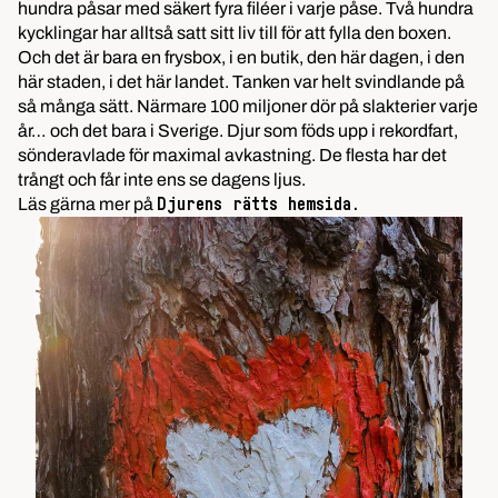
hundra påsar med säkert fyra filéer i varje påse. Två hundra
kycklingar har alltså satt sitt liv till för att fylla den boxen.
Och det är bara en frysbox, i en butik, den här dagen, i den
här staden, i det här landet. Tanken var helt svindlande på
så många sätt. Närmare 100 miljoner dör på slakterier varje
år… och det bara i Sverige. Djur som föds upp i rekordfart,
sönderavlade för maximal avkastning. De flesta har det
trångt och får inte ens se dagens ljus.
Läs gärna mer på
Djurens rätts hemsida.