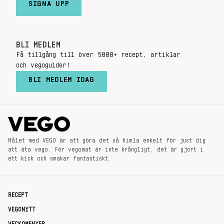
SIGNA UPP
BLI MEDLEM
Få tillgång till över 5000+ recept, artiklar
och vegoguider!
BLI MEDLEM IDAG
Målet med VEGO är att göra det så himla enkelt för just dig
att äta vego. För vegomat är inte krångligt, det är gjort i
ett kick och smakar fantastiskt.
RECEPT
VEGONYTT