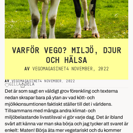
VARFÖR VEGO? MILJÖ, DJUR
OCH HÄLSA
AV
VEGOMAGASINET
4 NOVEMBER, 2022
AV
VEGOMAGASINET
4 NOVEMBER, 2022
GILLA
DELA
Det är som sagt en väldigt grov förenkling och texterna
nedan skrapar bara på ytan av vad kött- och
mjölkkonsumtionen faktiskt ställer till det i världens.
Tillsammans med många andra klimat- och
miljöbelastande livsstilsval vi gör varje dag. Det är ibland
svårt att känna var man ska börja och jag tycker att svaret är
enkelt: Maten! Börja äta mer vegetariskt och du kommer