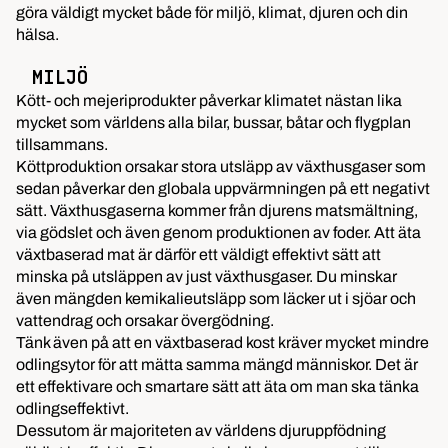
göra väldigt mycket både för miljö, klimat, djuren och din
hälsa.
MILJÖ
Kött- och mejeriprodukter påverkar klimatet nästan lika
mycket som världens alla bilar, bussar, båtar och flygplan
tillsammans.
Köttproduktion orsakar stora utsläpp av växthusgaser som
sedan påverkar den globala uppvärmningen på ett negativt
sätt. Växthusgaserna kommer från djurens matsmältning,
via gödslet och även genom produktionen av foder. Att äta
växtbaserad mat är därför ett väldigt effektivt sätt att
minska på utsläppen av just växthusgaser. Du minskar
även mängden kemikalieutsläpp som läcker ut i sjöar och
vattendrag och orsakar övergödning.
Tänk även på att en växtbaserad kost kräver mycket mindre
odlingsytor för att mätta samma mängd människor. Det är
ett effektivare och smartare sätt att äta om man ska tänka
odlingseffektivt.
Dessutom är majoriteten av världens djuruppfödning