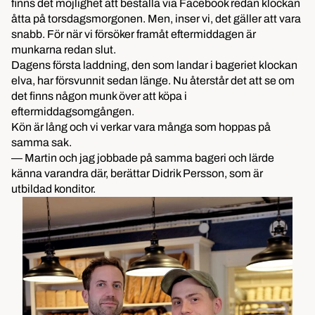
finns det möjlighet att beställa via Facebook redan klockan
åtta på torsdagsmorgonen. Men, inser vi, det gäller att vara
snabb. För när vi försöker framåt eftermiddagen är
munkarna redan slut.
Dagens första laddning, den som landar i bageriet klockan
elva, har försvunnit sedan länge. Nu återstår det att se om
det finns någon munk över att köpa i
eftermiddagsomgången.
Kön är lång och vi verkar vara många som hoppas på
samma sak.
— Martin och jag jobbade på samma bageri och lärde
känna varandra där, berättar Didrik Persson, som är
utbildad konditor.