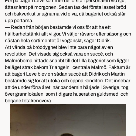
För på bageri Leve kommer de första i personalen vid sju,
åttasnåret på morgonen. Sedan tas det första lasset bröd
och bakverk ut ur ugnarna vid elva, då bageriet också slår
upp portarna.
— Redan från början bestämde vi oss för att ha ett
hållbarhetstänk i allt vi gör. Vi väljer råvaror efter säsong och
nästan hela sortimentet är veganskt, säger Didrik.
Att vända på bröddygnet blev inte bara något av en
revolution. Det visade sig också vara en succé, och
Malmöborna hittade snabbt till det lilla bageriet som ligger
beläget strax bakom Triangeln i centrala Malmö. Faktum är
att bageri Leve blev en sådan succé att Didrik och Martin
bestämde sig för att utöka och öppna konditori. Det innebar
att de under förra året, när pandemin härjade i Sverige, tog
över grannlokalen, som tidigare huserat en guldsmed, och
började totalrenovera.