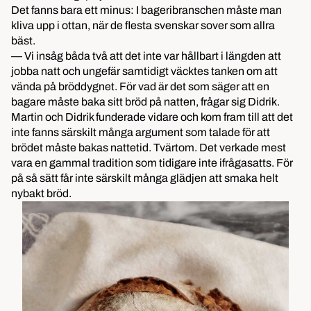
Det fanns bara ett minus: I bageribranschen måste man
kliva upp i ottan, när de flesta svenskar sover som allra
bäst.
— Vi insåg båda två att det inte var hållbart i längden att
jobba natt och ungefär samtidigt väcktes tanken om att
vända på bröddygnet. För vad är det som säger att en
bagare måste baka sitt bröd på natten, frågar sig Didrik.
Martin och Didrik funderade vidare och kom fram till att det
inte fanns särskilt många argument som talade för att
brödet måste bakas nattetid. Tvärtom. Det verkade mest
vara en gammal tradition som tidigare inte ifrågasatts. För
på så sätt får inte särskilt många glädjen att smaka helt
nybakt bröd.