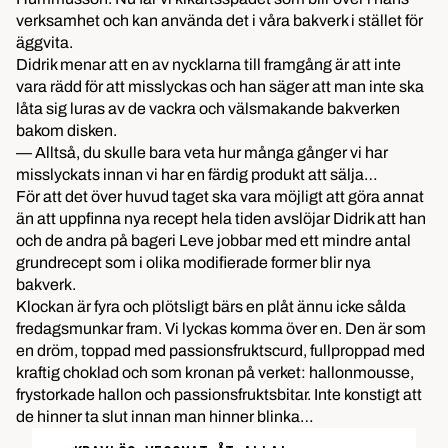
verksamhet och kan använda det i våra bakverk i stället för
äggvita.
Didrik menar att en av nycklarna till framgång är att inte
vara rädd för att misslyckas och han säger att man inte ska
låta sig luras av de vackra och välsmakande bakverken
bakom disken.
— Alltså, du skulle bara veta hur många gånger vi har
misslyckats innan vi har en färdig produkt att sälja…
För att det över huvud taget ska vara möjligt att göra annat
än att uppfinna nya recept hela tiden avslöjar Didrik att han
och de andra på bageri Leve jobbar med ett mindre antal
grundrecept som i olika modifierade former blir nya
bakverk.
Klockan är fyra och plötsligt bärs en plåt ännu icke sålda
fredagsmunkar fram. Vi lyckas komma över en. Den är som
en dröm, toppad med passionsfruktscurd, fullproppad med
kraftig choklad och som kronan på verket: hallonmousse,
frystorkade hallon och passionsfruktsbitar. Inte konstigt att
de hinner ta slut innan man hinner blinka…