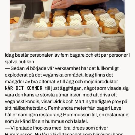
Idag består personalen av fem bagare och ett par personer i
själva butiken.
— Sedan vi började vår verksamhet har det fullkomligt
exploderat på det veganska området. Idag finns det
mängder av bra alternativ till ägg och mejeriprodukter.
till just äggfrågan, något som visade sig
NÄR DET KOMMER
vara den kanske största utmaningen med att driva ett
veganskt kondis, visar Didrik och Martin ytterligare prov på
sitt hållbarhetstänk. Femhundra meter från bageri Leve
håller nämligen restaurang Hummusson till, en restaurang
som är känd för sin hummus och falafel.
— Vi pratade ihop oss med Ibra Idrees som driver
Hummusson. Nu får vi kikärtsspadet som blir över i hans