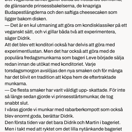
de glänsande prinsessbakelserna, de knapriga
Budapestlängderna och den saftiga cheesecaken som
ligger bakom disken.
— Det är en kul utmaning att göra om kondisklassiker på ett
veganskt sätt, och vi gillar båda två att experimentera,
säger Didrik.
Att det blev ett konditori också har delvis att göra med
experimentlustan. Men det har också att göra med de
populära fredagsmunkarna som bageri Leve började sälja
redan innan de utökat med konditoriet. Varje
torsdagsmorgon avslöjas den nya smaken och för många
har det blivit en tradition att köpa hem de eftertraktade
munkarna.
— De flesta smaker har varit väldigt upp- skattade. För inte
så länge sedan gjorde vi prinsesstårtsmunkar, de tog
snabbt slut.
I våras gjorde vi munkar med rabarberkompott som också
blev enormt goda, berättar Didrik.
Den första tiden var det bara Didrik och Martin i bageriet.
Men i takt med att ryktet om det lilla nytänkande bageriet