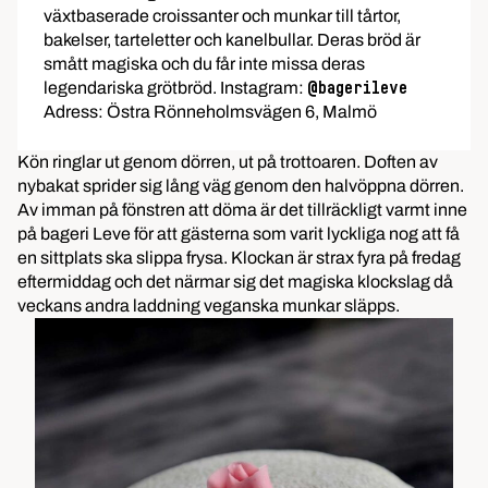
växtbaserade croissanter och munkar till tårtor,
bakelser, tarteletter och kanelbullar. Deras bröd är
smått magiska och du får inte missa deras
legendariska grötbröd. Instagram:
@bagerileve
Adress: Östra Rönneholmsvägen 6, Malmö
Kön ringlar ut genom dörren, ut på trottoaren. Doften av
nybakat sprider sig lång väg genom den halvöppna dörren.
Av imman på fönstren att döma är det tillräckligt varmt inne
på bageri Leve för att gästerna som varit lyckliga nog att få
en sittplats ska slippa frysa. Klockan är strax fyra på fredag
eftermiddag och det närmar sig det magiska klockslag då
veckans andra laddning veganska munkar släpps.