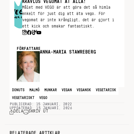
KRAVLÖS VEGOMAT ÅT ALLA!
Målet med VEGO är att göra det så himla
enkelt för just dig att äta vego. För
vegomat är inte krångligt, det är gjort i
ett kick och smakar fantastiskt.
FÖLJ OSS
FÖRFATTARE
ANNA-MARIA STAWREBERG
DONUTS
MALMÖ
MUNKAR
VEGAN
VEGANSK
VEGETARISK
VEGETARISKT
VEGO
PUBLICERAD: 15 JANUARI, 2022
UPPDATERAD: 15 JANUARI, 2026
DELA
SKRIV UT
RELATERADE ARTIKLAR