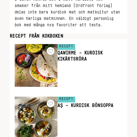
smaker från mitt hemland (Ordfront förlag)
delas inte bara kurdisk mat och matkultur utan
även härliga matminnen. En väldigt personlig
bok med många nya favoriter att testa.
RECEPT FRÅN KOKBOKEN
RECEPT
QAWIRME – KURDISK
KIKÄRTSRÖRA
RECEPT
AŞ – KURDISK BÖNSOPPA