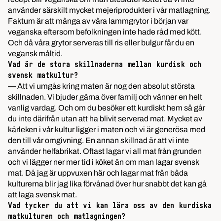
använder särskilt mycket mejeriprodukter i vår matlagning.
Faktum är att många av våra lammgrytor i början var
veganska eftersom befolkningen inte hade råd med kött.
Och då våra grytor serveras till ris eller bulgur får du en
vegansk måltid.
Vad är de stora skillnaderna mellan kurdisk och
svensk matkultur?
— Att vi umgås kring maten är nog den absolut största
skillnaden. Vi bjuder gärna över familj och vänner en helt
vanlig vardag. Och om du besöker ett kurdiskt hem så går
du inte därifrån utan att ha blivit serverad mat. Mycket av
kärleken i vår kultur ligger i maten och vi är generösa med
den till vår omgivning. En annan skillnad är att vi inte
använder helfabrikat. Oftast lagar vi all mat från grunden
och vi lägger ner mer tid i köket än om man lagar svensk
mat. Då jag är uppvuxen här och lagar mat från båda
kulturerna blir jag lika förvånad över hur snabbt det kan gå
att laga svensk mat.
Vad tycker du att vi kan lära oss av den kurdiska
matkulturen och matlagningen?