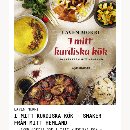
LAVEN MOKRI
I MITT KURDISKA KÖK – SMAKER
FRÅN MITT HEMLAND
I Laven Mokris bok I mitt kurdiska kök –