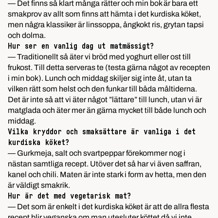
— Det finns så klart många rätter och min bok är bara ett
smakprov av allt som finns att hämta i det kurdiska köket,
men några klassiker är linssoppa, ångkokt ris, grytan tapsi
och dolma.
Hur ser en vanlig dag ut matmässigt?
— Traditionellt så äter vi bröd med yoghurt eller ost till
frukost. Till detta serveras te (testa gärna något av recepten
i min bok). Lunch och middag skiljer sig inte åt, utan ta
vilken rätt som helst och den funkar till båda måltiderna.
Det är inte så att vi äter något ”lättare” till lunch, utan vi är
matglada och äter mer än gärna mycket till både lunch och
middag.
Vilka kryddor och smaksättare är vanliga i det
kurdiska köket?
— Gurkmeja, salt och svartpeppar förekommer nog i
nästan samtliga recept. Utöver det så har vi även saffran,
kanel och chili. Maten är inte stark i form av hetta, men den
är väldigt smakrik.
Hur är det med vegetarisk mat?
— Det som är enkelt i det kurdiska köket är att de allra flesta
recept blir veganska om man utesluter köttet då vi inte