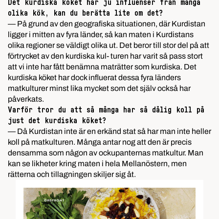
Det kurdiska köket har ju influenser från många
olika kök, kan du berätta lite om det?
— På grund av den geografiska situationen, där Kurdistan
ligger i mitten av fyra länder, så kan maten i Kurdistans
olika regioner se väldigt olika ut. Det beror till stor del på att
förtrycket av den kurdiska kul- turen har varit så pass stort
att vi inte har fått benämna maträtter som kurdiska. Det
kurdiska köket har dock influerat dessa fyra länders
matkulturer minst lika mycket som det själv också har
påverkats.
Varför tror du att så många har så dålig koll på
just det kurdiska köket?
— Då Kurdistan inte är en erkänd stat så har man inte heller
koll på matkulturen. Många antar nog att den är precis
densamma som någon av ockupanternas matkultur. Man
kan se likheter kring maten i hela Mellanöstern, men
rätterna och tillagningen skiljer sig åt.