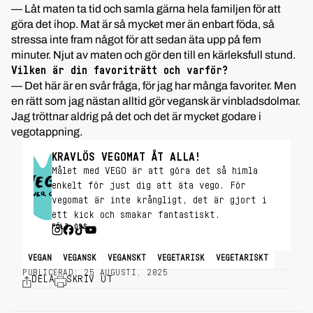
— Låt maten ta tid och samla gärna hela familjen för att
göra det ihop. Mat är så mycket mer än enbart föda, så
stressa inte fram något för att sedan äta upp på fem
minuter. Njut av maten och gör den till en kärleksfull stund.
Vilken är din favoriträtt och varför?
— Det här är en svår fråga, för jag har många favoriter. Men
en rätt som jag nästan alltid gör vegansk är vinbladsdolmar.
Jag tröttnar aldrig på det och det är mycket godare i
vegotappning.
KRAVLÖS VEGOMAT ÅT ALLA!
Målet med VEGO är att göra det så himla
enkelt för just dig att äta vego. För
vegomat är inte krångligt, det är gjort i
ett kick och smakar fantastiskt.
FÖLJ OSS
VEGAN
VEGANSK
VEGANSKT
VEGETARISK
VEGETARISKT
PUBLICERAD: 25 AUGUSTI, 2025
DELA
SKRIV UT