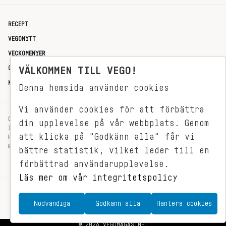
RECEPT
VEGONYTT
VECKOMENYER
OM OSS
VÄLKOMMEN TILL VEGO!
KONTAKT
Denna hemsida använder cookies
Vi använder cookies för att förbättra
OXENSTIERNSGATAN 33
din upplevelse på vår webbplats. Genom
114 27 STOCKHOLM
att klicka på "Godkänn alla" får vi
REDAKTIONEN@VEGOMAGASINET.SE
08-799 62 01
bättre statistik, vilket leder till en
förbättrad användarupplevelse.
Läs mer om vår integritetspolicy
Nödvändiga
Godkänn alla
Hantera cookies
© 2026 VEGOMAGASINET