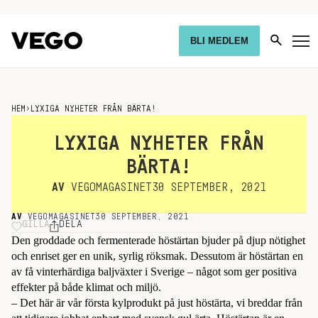
BLI MEDLEM
HEM
›
LYXIGA NYHETER FRÅN BÄRTA!
LYXIGA NYHETER FRÅN
BÄRTA!
AV
VEGOMAGASINET
30 SEPTEMBER, 2021
AV
VEGOMAGASINET
30 SEPTEMBER, 2021
GILLA
DELA
Den groddade och fermenterade höstärtan bjuder på djup nötighet
och enriset ger en unik, syrlig röksmak. Dessutom är höstärtan en
av få vinterhärdiga baljväxter i Sverige – något som ger positiva
effekter på både klimat och miljö.
– Det här är vår första kylprodukt på just höstärta, vi breddar från