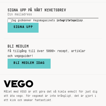
SIGNA UPP PÅ VÅRT NYHETSBREV
Jag godkänner Vegomagasinets
integritetspolicy
.
SIGNA UPP
BLI MEDLEM
Få tillgång till över 5000+ recept, artiklar
och vegoguider!
BLI MEDLEM IDAG
Målet med VEGO är att göra det så himla enkelt för just dig
att äta vego. För vegomat är inte krångligt, det är gjort i
ett kick och smakar fantastiskt.