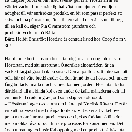
att tidigare jobbat enbart med svensk gul ärta. Höstärtan är en
väldigt vacker brunspräcklig baljväxt som bjuder på en djup
nötighet till vår enrisrökta produkt, en bit som passar perfekt att
skiva och ha på mackan, tärna till en sallad eller äta som tilltugg
till en kall öl, säger Pia Qvarnström grundare och
produktutvecklare på Bärta.
Bärta Helbit Enrisrökt Höstärta är centralt listad hos Coop f o m v
36!
Har du inte hört talas om höstärta tidigare är du nog inte ensam.
Höstärtan, med sitt ursprung i Österrikes alpområden, är en
vackert färgad gråärt rik på smak. Den är på flera sätt intressant att
odla här på våra breddgrader då den är möjlig att höstså och under
lång tid täcka marken och samverka med jorden. Höstärtan bidrar
däribland till att binda kol även under de kalla månaderna och till
en minskad erodering av jord som släpper koldioxid.
– Höstärtan ligger oss varmt om hjärtat på Nordisk Råvara. Det är
en kulturarvsväxt med många fördelar. Vi tycker att vi behöver
prata mer om hur mat produceras och lyckas förklara skillnaden
mellan olika råvaror och hur de processas för konsumenten. Det
är en utmaning, och vår förhoppning med en produkt på höstärta i