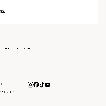
SKA
+ recept, artiklar
33
AGASINET.SE