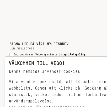
SIGNA UPP PÅ VÅRT NYHETSBREV
Jag godkänner Vegomagasinets
integritetspolicy
.
SIGNA UPP
VÄLKOMMEN TILL VEGO!
Denna hemsida använder cookies
Vi använder cookies för att förbättra din
RECEPT
webbplats. Genom att klicka på "Godkänn a
VEGONYTT
statistik, vilket leder till en förbättra
Målet med VEGO är att göra det så
VECKOMENYER
användarupplevelse.
himla enkelt för just dig att äta
vego. För vegomat är inte krångligt,