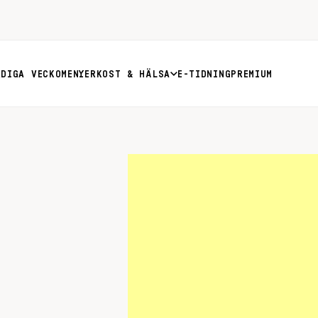
RDIGA VECKOMENYER
KOST & HÄLSA
E-TIDNING
PREMIUM