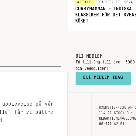
ARTIKEL
SEPTEMBER 17, 2024
CURRYMAMMAN – INDISKA
KLASSIKER FÖR DET SVEN
KÖKET
BLI MEDLEM
Få tillgång till över 5000
och vegoguider!
BLI MEDLEM IDAG
 upplevelse på vår
OXENSTIERNSGATAN 
OM OSS
lla" får vi bättre
114 27 STOCKHOLM
KONTAKT
REDAKTIONEN@VEGOM
d
08-799 62 01