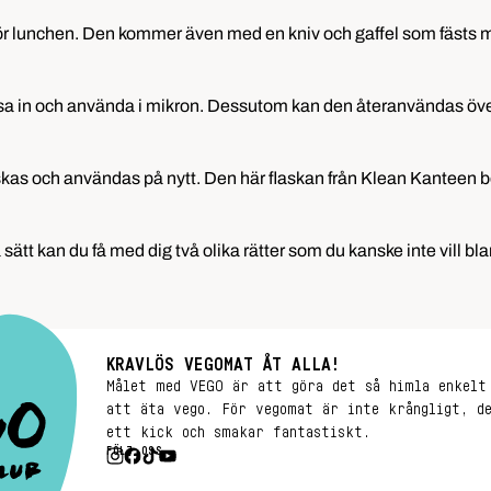
för lunchen. Den kommer även med en kniv och gaffel som fästs me
sa in och använda i mikron. Dessutom kan den återanvändas över 3 0
 diskas och användas på nytt. Den här flaskan från Klean Kanteen 
ätt kan du få med dig två olika rätter som du kanske inte vill bland
KRAVLÖS VEGOMAT ÅT ALLA!
Målet med VEGO är att göra det så himla enkelt
att äta vego. För vegomat är inte krångligt, d
ett kick och smakar fantastiskt.
FÖLJ OSS