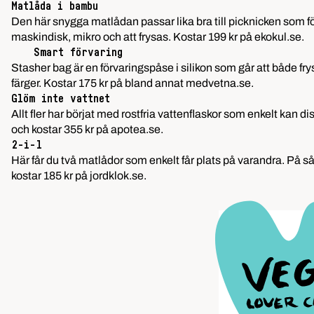
Matlåda i bambu
Den här snygga matlådan passar lika bra till picknicken som 
maskindisk, mikro och att frysas. Kostar 199 kr på
ekokul.se
.
Smart förvaring
Stasher bag är en förvaringspåse i silikon som går att både fry
färger. Kostar 175 kr på bland annat
medvetna.se
.
Glöm inte vattnet
Allt fler har börjat med rostfria vattenflaskor som enkelt kan
och kostar 355 kr på
apotea.se
.
2-i-1
Här får du två matlådor som enkelt får plats på varandra. På så s
kostar 185 kr på
jordklok.se
.