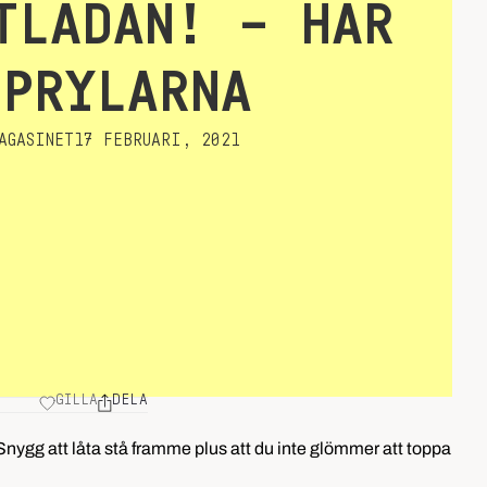
TLÅDAN! – HÄR
 PRYLARNA
AGASINET
17 FEBRUARI, 2021
GILLA
DELA
 Snygg att låta stå framme plus att du inte glömmer att toppa