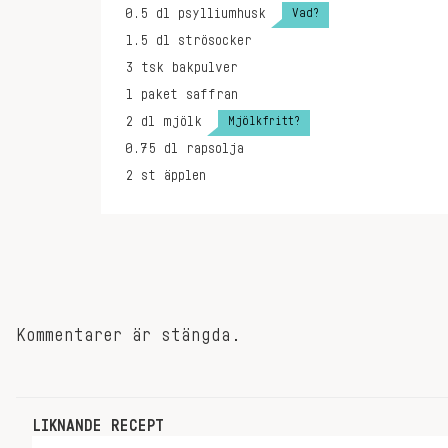
Vad?
0.5
dl
psylliumhusk
1.5
dl
strösocker
3
tsk
bakpulver
1
paket
saffran
Mjölkfritt?
2
dl
mjölk
0.75
dl
rapsolja
2
st
äpplen
Kommentarer är stängda.
LIKNANDE RECEPT