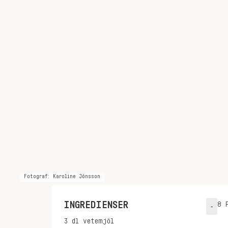
Fotograf: Karoline Jönsson
INGREDIENSER
8
P
-
3
dl
vetemjöl