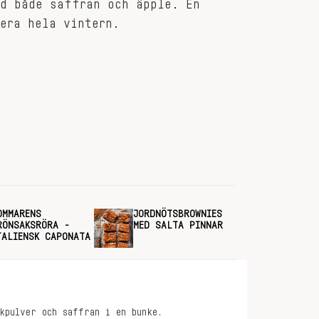
ed både saffran och äpple. En
era hela vintern.
OMMARENS
JORDNÖTSBROWNIES
RÖNSAKSRÖRA -
MED SALTA PINNAR
TALIENSK CAPONATA
kpulver och saffran i en bunke.