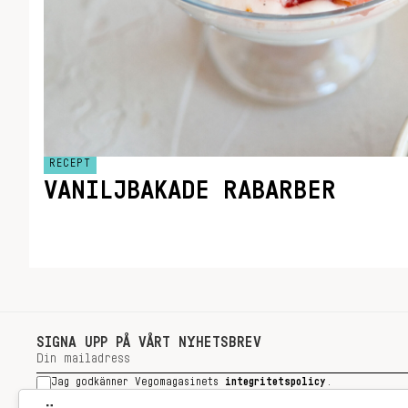
RECEPT
VANILJBAKADE RABARBER
SIGNA UPP PÅ VÅRT NYHETSBREV
Jag godkänner Vegomagasinets
integritetspolicy
.
SIGNA UPP