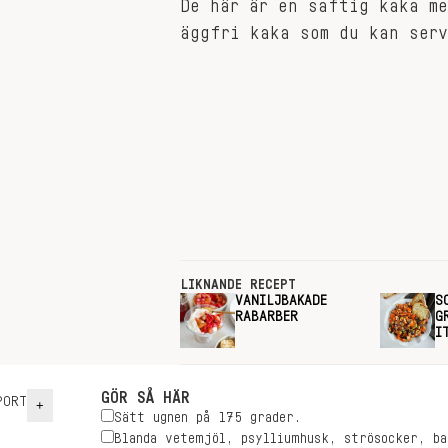
De här är en saftig kaka m
äggfri kaka som du kan serv
LIKNANDE RECEPT
VANILJBAKADE
S
RABARBER
G
I
GÖR SÅ HÄR
ORT
+
Sätt ugnen på 175 grader.
Blanda vetemjöl, psylliumhusk, strösocker, ba