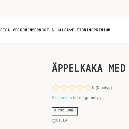
RDIGA VECKOMENYER
KOST & HÄLSA
E-TIDNING
PREMIUM
ÄPPELKAKA MED
0 (0 betyg)
Bli medlem
för att ge betyg
8 PORTIONER
GILLA