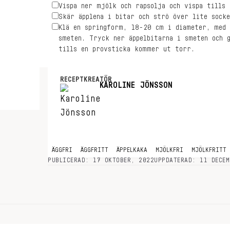
Vispa ner mjölk och rapsolja och vispa tills
Skär äpplena i bitar och strö över lite sock
Klä en springform, 18-20 cm i diameter, med 
smeten. Tryck ner äppelbitarna i smeten och 
tills en provsticka kommer ut torr.
RECEPTKREATÖR
KAROLINE JÖNSSON
ÄGGFRI
ÄGGFRITT
ÄPPELKAKA
MJÖLKFRI
MJÖLKFRITT
PUBLICERAD: 17 OKTOBER, 2022
UPPDATERAD: 11 DECEM