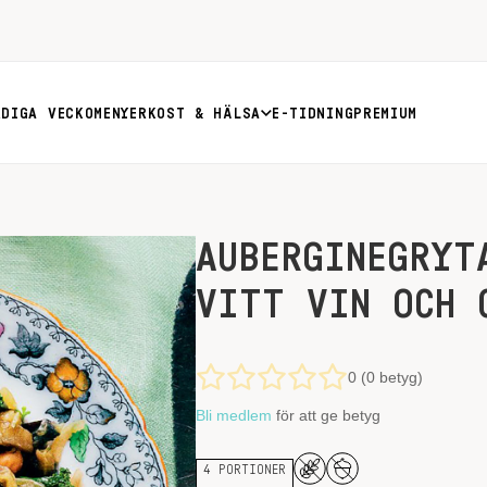
RDIGA VECKOMENYER
KOST & HÄLSA
E-TIDNING
PREMIUM
AUBERGINEGRYT
VITT VIN OCH 
0 (0 betyg)
Bli medlem
för att ge betyg
4 PORTIONER