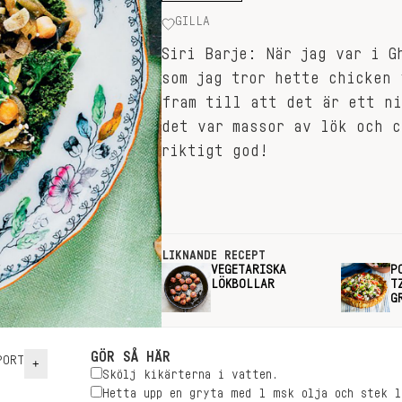
GILLA
Siri Barje: När jag var i G
som jag tror hette chicken 
fram till att det är ett ni
det var massor av lök och c
riktigt god!
LIKNANDE RECEPT
VEGETARISKA
P
LÖKBOLLAR
T
G
GÖR SÅ HÄR
ORT
+
Skölj kikärterna i vatten.
Hetta upp en gryta med 1 msk olja och stek l