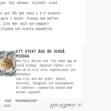
ljan. Höj värmen, tillsätt vinet
ar och låt det koka i 6–7 minuter.
igare 1 minut. Pressa ned saften
t lite mer salt och peppar?
liflakes och svarta sesamfrön.
ETT STEKT ÄGG ÄR OCKSÅ
MIDDAG
Med Siri Barjes bok ”Ett stekt ägg är
också middag” (Bonnier Fakta) vill
hon nå ut till alla vegetarianer och
köttätare
som vill äta mer grönt. Enkelt,
kravlöst, färgglatt och välsmakande.
En laktoovo- vegetarisk kokbok med
mycket veganskt.
T
VEGO
VEGOMAGASINET
DELA
SKRIV UT
, 2024