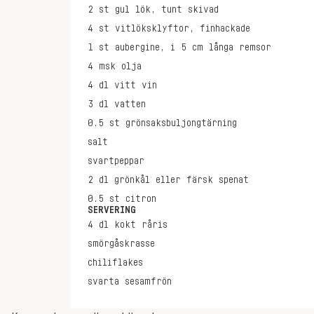
2
st
gul lök, tunt skivad
4
st
vitlöksklyftor, finhackade
1
st
aubergine, i 5 cm långa remsor
4
msk
olja
4
dl
vitt vin
3
dl
vatten
0.5
st
grönsaksbuljongtärning
salt
svartpeppar
2
dl
grönkål eller färsk spenat
0.5
st
citron
SERVERING
4
dl
kokt råris
smörgåskrasse
chiliflakes
svarta sesamfrön