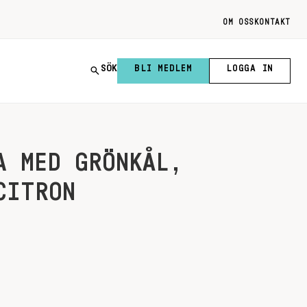
OM OSS
KONTAKT
SÖK
BLI MEDLEM
LOGGA IN
A MED GRÖNKÅL,
CITRON