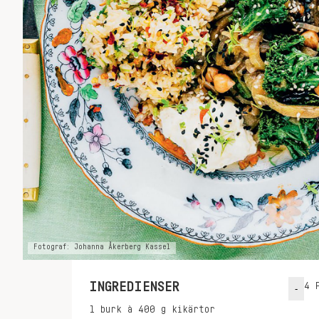
Fotograf: Johanna Åkerberg Kassel
INGREDIENSER
4
P
-
1
burk à 400 g
kikärtor