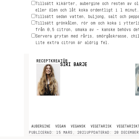
Tillsätt kikärter, aubergine och resten av o
eller ölen och låt koka ordentligt i 1 minut.
Tillsätt sedan vatten, buljong, salt och pepp
Tillsätt grönkålen, rör om och koka i ytterl
från 0,5 citron, smaka av – kanske behövs de
Servera grytan med råris, smörgåskrasse, chi
Lite extra citron är aldrig fel.
RECEPTKREATÖR
SIRI BARJE
AUBERGINE
VEGAN
VEGANSK
VEGETARISK
VEGETARISK
PUBLICERAD: 15 MARS, 2021
UPPDATERAD: 20 DECEMBER