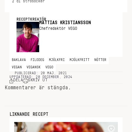
2
dl
strösocker
RECEPTKREATÖR
MATTIAS KRISTIANSSON
Chefredaktör VEGO
BAKLAVA
FILODEG
MJÖLKFRI
MJÖLKFRITT
NÖTTER
VEGAN
VEGANSK
VEGO
PUBLICERAD: 20 MAJ, 2021
UPPDATERAD: 20 DECEMBER, 2024
DELA
SKRIV UT
Kommentarer är stängda.
LIKNANDE RECEPT