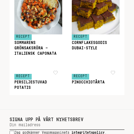
RECEPT
RECEPT
SOMMARENS
CORNFLAKESGODIS
GRÖNSAKSRÖRA –
DUBAI-STYLE
ITALIENSK CAPONATA
RECEPT
RECEPT
PERSILJESTUVAD
PINOCCHIOTÅRTA
POTATIS
SIGNA UPP PÅ VÅRT NYHETSBREV
Jag godkänner Vegomagasinets
integritetspolicy
.