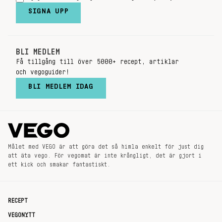
SIGNA UPP
BLI MEDLEM
Få tillgång till över 5000+ recept, artiklar
och vegoguider!
BLI MEDLEM IDAG
Målet med VEGO är att göra det så himla enkelt för just dig
att äta vego. För vegomat är inte krångligt, det är gjort i
ett kick och smakar fantastiskt.
RECEPT
VEGONYTT