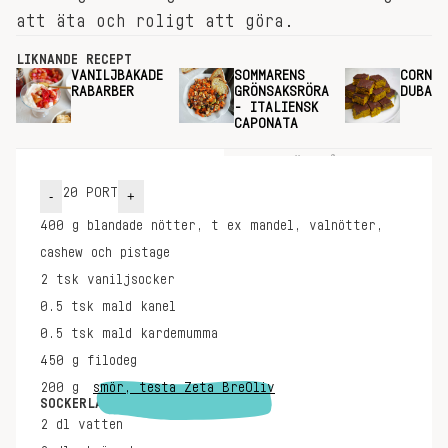
att äta och roligt att göra.
LIKNANDE RECEPT
VANILJBAKADE
SOMMARENS
CORNFL
RABARBER
GRÖNSAKSRÖRA
DUBAI-
- ITALIENSK
CAPONATA
INGREDIENSER
GÖR SÅ HÄR
20
PORT
-
+
400
g
blandade nötter, t ex mandel, valnötter,
cashew och pistage
2
tsk
vaniljsocker
0.5
tsk
mald kanel
0.5
tsk
mald kardemumma
450
g
filodeg
200
g
smör, testa Zeta BreOliv
SOCKERLAG
2
dl
vatten