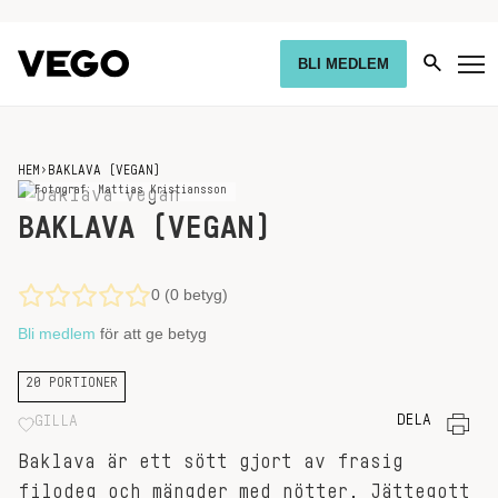
BLI MEDLEM
HEM
›
BAKLAVA (VEGAN)
Fotograf: Mattias Kristiansson
BAKLAVA (VEGAN)
0 (0 betyg)
Bli medlem
för att ge betyg
20 PORTIONER
DELA
GILLA
Baklava är ett sött gjort av frasig
filodeg och mängder med nötter. Jättegott