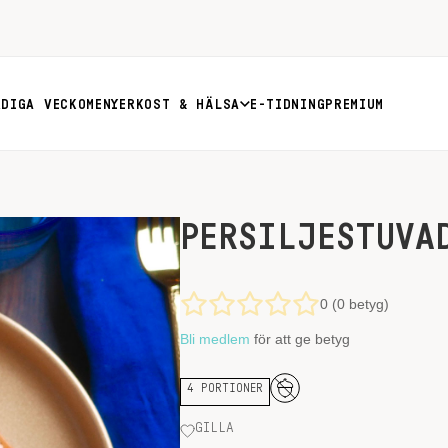
RDIGA VECKOMENYER
KOST & HÄLSA
E-TIDNING
PREMIUM
PERSILJESTUVA
0 (0 betyg)
Bli medlem
för att ge betyg
4 PORTIONER
GILLA