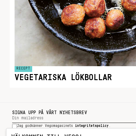
RECEPT
VEGETARISKA LÖKBOLLAR
SIGNA UPP PÅ VÅRT NYHETSBREV
Jag godkänner Vegomagasinets
integritetspolicy
.
SIGNA UPP