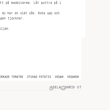
att på medelvärme. Låt puttra på i
 du har en slät sås. Koka upp och
ngen tjocknar.
iljan.
ORKADE TOMATER
STUVAD POTATIS
VEGAN
VEGANSK
DELA
SKRIV UT