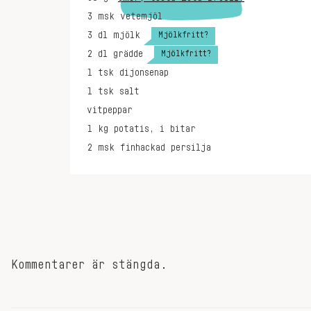
3
msk
vetemjöl
Mjölkfritt?
3
dl
mjölk
Mjölkfritt?
2
dl
grädde
1
tsk
dijonsenap
1
tsk
salt
vitpeppar
1
kg
potatis, i bitar
2
msk
finhackad persilja
Kommentarer är stängda.