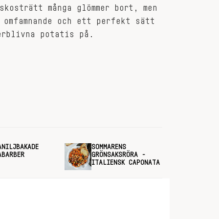
skosträtt många glömmer bort, men
 omfamnande och ett perfekt sätt
erblivna potatis på.
ANILJBAKADE
SOMMARENS
ABARBER
GRÖNSAKSRÖRA -
ITALIENSK CAPONATA