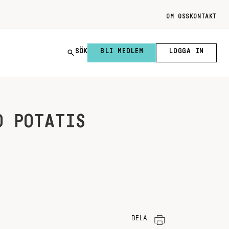
OM OSS
KONTAKT
SÖK
BLI MEDLEM
LOGGA IN
D POTATIS
DELA