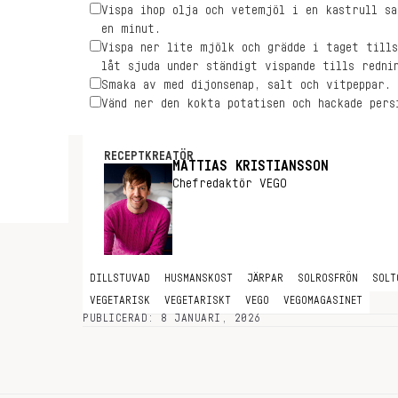
Vispa ihop olja och vetemjöl i en kastrull s
en minut.
Vispa ner lite mjölk och grädde i taget tills
låt sjuda under ständigt vispande tills redni
Smaka av med dijonsenap, salt och vitpeppar.
Vänd ner den kokta potatisen och hackade pers
RECEPTKREATÖR
MATTIAS KRISTIANSSON
Chefredaktör VEGO
DILLSTUVAD
HUSMANSKOST
JÄRPAR
SOLROSFRÖN
SOLT
VEGETARISK
VEGETARISKT
VEGO
VEGOMAGASINET
PUBLICERAD: 8 JANUARI, 2026