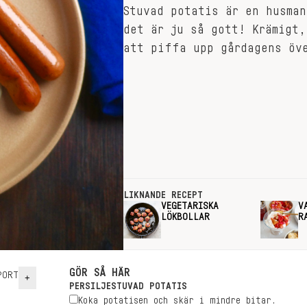
Stuvad potatis är en husman
det är ju så gott! Krämigt,
att piffa upp gårdagens öv
LIKNANDE RECEPT
VEGETARISKA
V
LÖKBOLLAR
R
GÖR SÅ HÄR
ORT
+
PERSILJESTUVAD POTATIS
Koka potatisen och skär i mindre bitar.