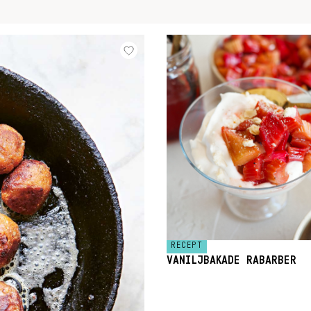
RECEPT
VANILJBAKADE RABARBER