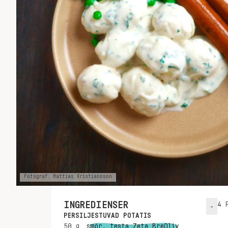
Fotograf: Mattias Kristiansson
INGREDIENSER
4
P
-
PERSILJESTUVAD POTATIS
50
g
smör, testa Zeta BreOliv