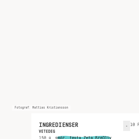
Fotograf: Mattias Kristiansson
INGREDIENSER
10
P
-
VETEDEG
150
g
smör, testa Zeta BreOliv