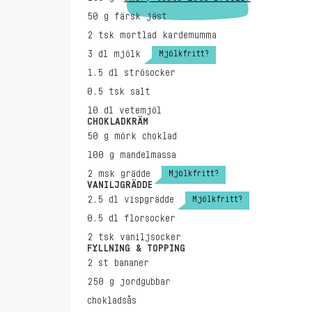
50
g
färsk jäst
2
tsk
mortlad kardemumma
Mjölkfritt?
3
dl
mjölk
1.5
dl
strösocker
0.5
tsk
salt
10
dl
vetemjöl
CHOKLADKRÄM
50
g
mörk choklad
100
g
mandelmassa
Mjölkfritt?
2
msk
grädde
VANILJGRÄDDE
Mjölkfritt?
2.5
dl
vispgrädde
0.5
dl
florsocker
2
tsk
vaniljsocker
FYLLNING & TOPPING
2
st
bananer
250
g
jordgubbar
chokladsås