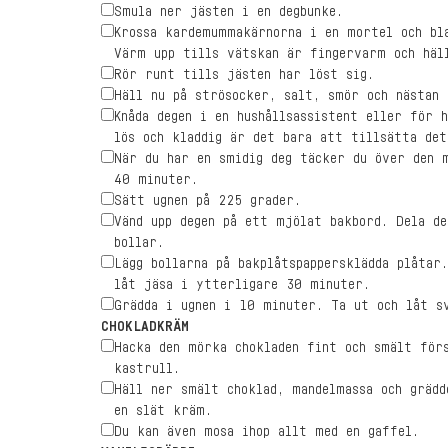
Smula ner jästen i en degbunke.
Krossa kardemummakärnorna i en mortel och bl
Värm upp tills vätskan är fingervarm och häl
Rör runt tills jästen har löst sig.
Häll nu på strösocker, salt, smör och nästan
Knåda degen i en hushållsassistent eller för 
lös och kladdig är det bara att tillsätta det
När du har en smidig deg täcker du över den 
40 minuter.
Sätt ugnen på 225 grader.
Vänd upp degen på ett mjölat bakbord. Dela de
bollar.
Lägg bollarna på bakplåtspappersklädda plåtar
låt jäsa i ytterligare 30 minuter.
Grädda i ugnen i 10 minuter. Ta ut och låt s
CHOKLADKRÄM
Hacka den mörka chokladen fint och smält för
kastrull.
Häll ner smält choklad, mandelmassa och grädd
en slät kräm.
Du kan även mosa ihop allt med en gaffel.