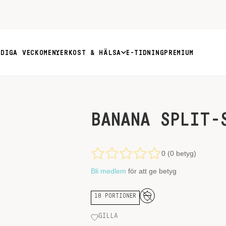
RDIGA VECKOMENYER
KOST & HÄLSA
E-TIDNING
PREMIUM
BANANA SPLIT-
0 (0 betyg)
Bli medlem
för att ge betyg
10 PORTIONER
GILLA