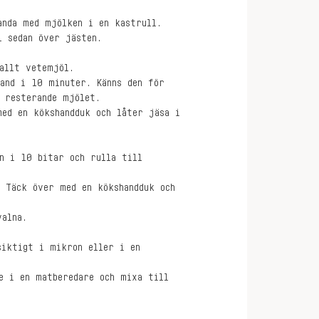
anda med mjölken i en kastrull.
l sedan över jästen.
 allt vetemjöl.
hand i 10 minuter. Känns den för
 resterande mjölet.
med en kökshandduk och låter jäsa i
n i 10 bitar och rulla till
. Täck över med en kökshandduk och
valna.
siktigt i mikron eller i en
e i en matberedare och mixa till