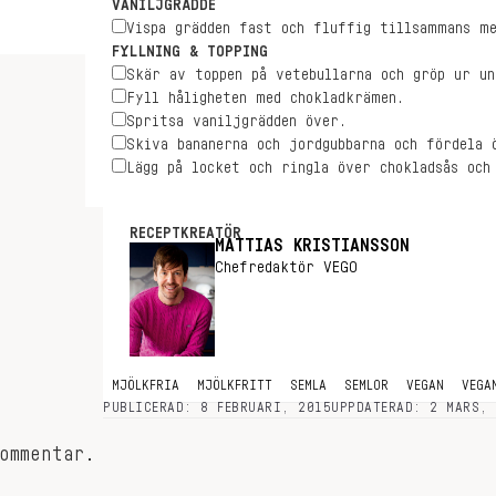
VANILJGRÄDDE
Vispa grädden fast och fluffig tillsammans me
FYLLNING & TOPPING
Skär av toppen på vetebullarna och gröp ur un
Fyll håligheten med chokladkrämen.
Spritsa vaniljgrädden över.
Skiva bananerna och jordgubbarna och fördela 
Lägg på locket och ringla över chokladsås och
RECEPTKREATÖR
MATTIAS KRISTIANSSON
Chefredaktör VEGO
MJÖLKFRIA
MJÖLKFRITT
SEMLA
SEMLOR
VEGAN
VEGA
PUBLICERAD: 8 FEBRUARI, 2015
UPPDATERAD: 2 MARS,
ommentar.