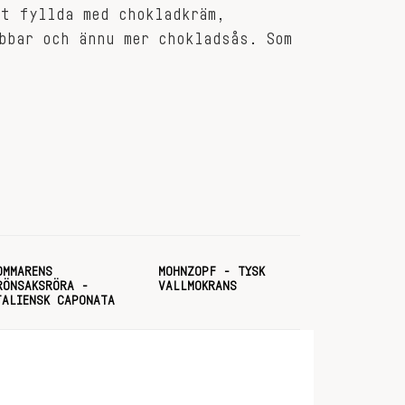
st fyllda med chokladkräm,
bbar och ännu mer chokladsås. Som
OMMARENS
MOHNZOPF - TYSK
RÖNSAKSRÖRA -
VALLMOKRANS
TALIENSK CAPONATA