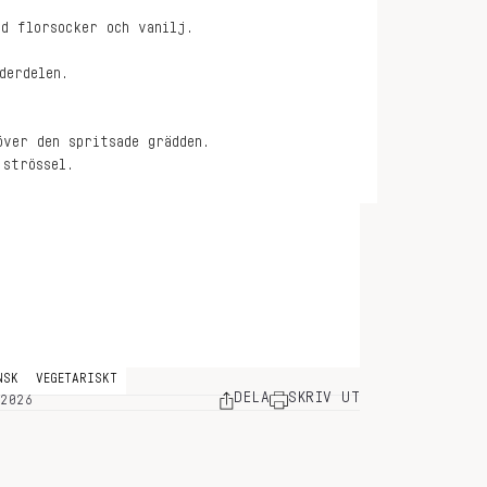
d florsocker och vanilj.
derdelen.
över den spritsade grädden.
 strössel.
NSK
VEGETARISKT
DELA
SKRIV UT
 2026