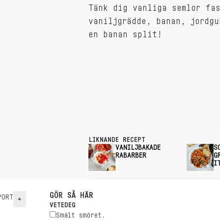
Tänk dig vanliga semlor fa
vaniljgrädde, banan, jordgu
en banan split!
LIKNANDE RECEPT
VANILJBAKADE
S
RABARBER
G
I
GÖR SÅ HÄR
ORT
+
VETEDEG
Smält smöret.