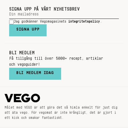
SIGNA UPP PÅ VÅRT NYHETSBREV
Jag godkänner Vegomagasinets
integritetspolicy
.
SIGNA UPP
BLI MEDLEM
Få tillgång till över 5000+ recept, artiklar
och vegoguider!
BLI MEDLEM IDAG
Målet med VEGO är att göra det så himla enkelt för just dig
att äta vego. För vegomat är inte krångligt, det är gjort i
ett kick och smakar fantastiskt.