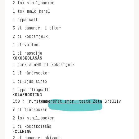
2
tsk
vaniljsocker
1
tsk
mald kanel
1
nypa
salt
3
st
bananer, i bitar
2
dl
kokosmjölk
1
dl
vatten
1
dl
rapsolja
KOKOSKOLASÅS
1
burk à 400 ml
kokosmjölk
1
dl
rårörsocker
1
dl
ljus sirap
1
nypa
flingsalt
KOLAFROSTING
150
g
rumstempererat smör, testa Zeta BreOliv
7
dl
florsocker
2
tsk
vaniljsocker
1
dl
kokoskolasås
FYLLNING
2
st
bananer, skivade