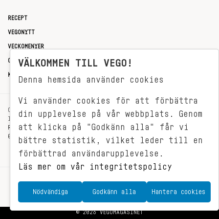
RECEPT
VEGONYTT
VECKOMENYER
OM OSS
VÄLKOMMEN TILL VEGO!
KONTAKT
Denna hemsida använder cookies
Vi använder cookies för att förbättra
OXENSTIERNSGATAN 33
din upplevelse på vår webbplats. Genom
114 27 STOCKHOLM
att klicka på "Godkänn alla" får vi
REDAKTIONEN@VEGOMAGASINET.SE
08-799 62 01
bättre statistik, vilket leder till en
förbättrad användarupplevelse.
Läs mer om vår integritetspolicy
Nödvändiga
Godkänn alla
Hantera cookies
© 2026 VEGOMAGASINET