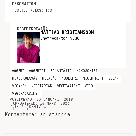
DEKORATION
rostade kokoschips
RECEPTKREATÖR
MATTIAS KRISTIANSSON
Chefredaktör VEGO
ÄGGFRI
ÄGGFRITT
BANANTÅRTA
KOKOSCHIPS
KOKOSKOLASÅS
KOLASÅS
MJÖLKFRI
MJÖLKFRITT
VEGAN
VEGANSK
VEGETARISK
VEGETARISKT
VEGO
VEGOMAGASINET
PUBLICERAD: 23 JANUARI, 2019
UPPDATERAD: 16 MARS, 2026
DELA
SKRIV UT
Kommentarer är stängda.