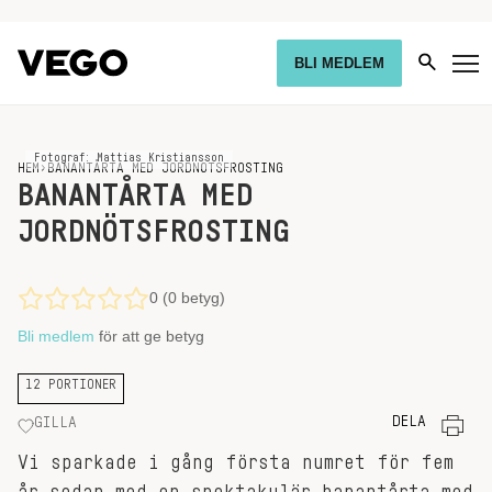
BLI MEDLEM
Fotograf: Mattias Kristiansson
HEM
›
BANANTÅRTA MED JORDNÖTSFROSTING
BANANTÅRTA MED
JORDNÖTSFROSTING
0 (0 betyg)
Bli medlem
för att ge betyg
12 PORTIONER
DELA
GILLA
Vi sparkade i gång första numret för fem