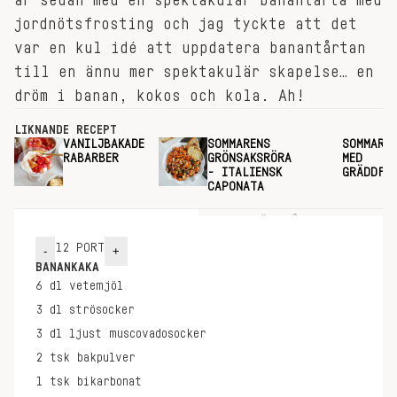
år sedan med en spektakulär banantårta med
jordnötsfrosting och jag tyckte att det
var en kul idé att uppdatera banantårtan
till en ännu mer spektakulär skapelse… en
dröm i banan, kokos och kola. Ah!
LIKNANDE RECEPT
VANILJBAKADE
SOMMARENS
SOMMART
RABARBER
GRÖNSAKSRÖRA
MED
- ITALIENSK
GRÄDDFR
CAPONATA
INGREDIENSER
GÖR SÅ HÄR
12
PORT
-
+
BANANKAKA
6
dl
vetemjöl
3
dl
strösocker
3
dl
ljust muscovadosocker
2
tsk
bakpulver
1
tsk
bikarbonat