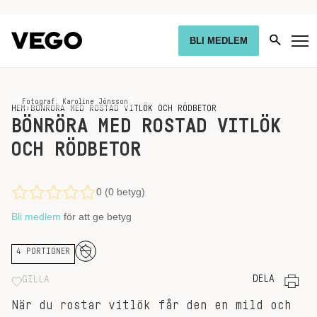
BLI MEDLEM
Fotograf: Karoline Jönsson
HEM
›
BÖNRÖRA MED ROSTAD VITLÖK OCH RÖDBETOR
BÖNRÖRA MED ROSTAD VITLÖK
OCH RÖDBETOR
0 (0 betyg)
Bli medlem
för att ge betyg
4 PORTIONER
DELA
GILLA
När du rostar vitlök får den en mild och