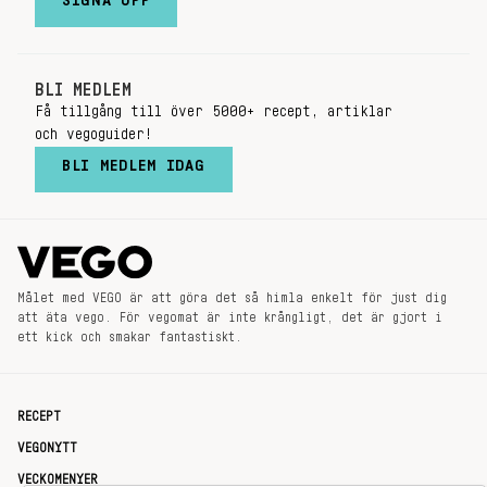
SIGNA UPP
BLI MEDLEM
Få tillgång till över 5000+ recept, artiklar
och vegoguider!
BLI MEDLEM IDAG
Målet med VEGO är att göra det så himla enkelt för just dig
att äta vego. För vegomat är inte krångligt, det är gjort i
ett kick och smakar fantastiskt.
RECEPT
VEGONYTT
VECKOMENYER