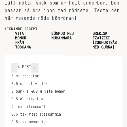
lätt nötig smak som är helt underbar. Den
passar så bra ihop med rödbeta. Testa den
här rasande röda bönröran!
LIKNANDE RECEPT
VITA
BÖNMOS MED
GREKISK
BÖNOR
MUHAMMARA
TZATZIKI
FRÅN
(YOGHURTSÅS
TOSCANA
MED GURKA)
INGREDIENSER
GÖR SÅ HÄR
4
PORT
-
+
3
st
rödbetor
0.5
st
hel vitlök
2
burk à 400 g
vita bönor
0.5
dl
olivolja
2
tsk
citronsaft
0.5
tsk
mald spiskummin
0.5
tsk
sesamolja