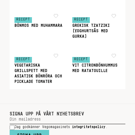
RECEPT
RECEPT
BÖNMOS MED MUHAMMARA
GREKISK TZATZIKI
(YOGHURTSÅS MED
GURKA)
RECEPT
RECEPT
VEGETARISKA
VIT CITRONBÖNHUMMUS
GRILLSPETT MED
MED RATATOUILLE
ASIATISK BÖNRÖRA OCH
PICKLADE TOMATER
SIGNA UPP PÅ VÅRT NYHETSBREV
Jag godkänner Vegomagasinets
integritetspolicy
.