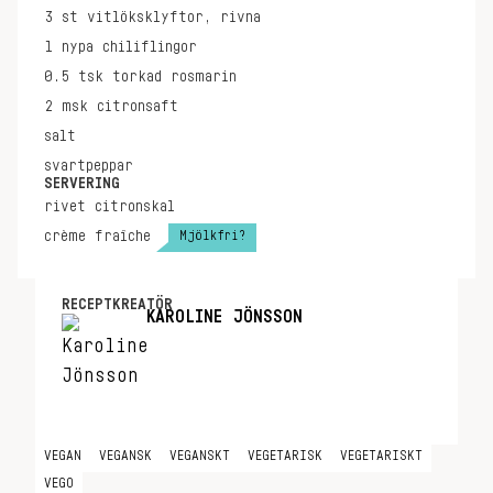
3
st
vitlöksklyftor, rivna
1
nypa
chiliflingor
0.5
tsk
torkad rosmarin
2
msk
citronsaft
salt
svartpeppar
SERVERING
rivet citronskal
Mjölkfri?
crème fraîche
RECEPTKREATÖR
KAROLINE JÖNSSON
VEGAN
VEGANSK
VEGANSKT
VEGETARISK
VEGETARISKT
VEGO