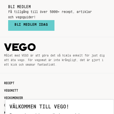
BLI MEDLEM
Få tillgång till över 5000+ recept, artiklar
och vegoguider!
BLI MEDLEM IDAG
Målet med VEGO är att göra det så himla enkelt för just dig
att äta vego. För vegomat är inte krångligt, det är gjort i
ett kick och smakar fantastiskt.
RECEPT
VEGONYTT
VECKOMENYER
OM OSS
VÄLKOMMEN TILL VEGO!
KONTAKT