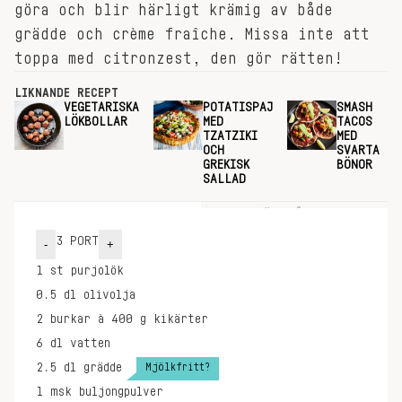
göra och blir härligt krämig av både
grädde och crème fraîche. Missa inte att
toppa med citronzest, den gör rätten!
LIKNANDE RECEPT
VEGETARISKA
POTATISPAJ
SMASH
LÖKBOLLAR
MED
TACOS
TZATZIKI
MED
OCH
SVARTA
GREKISK
BÖNOR
SALLAD
INGREDIENSER
GÖR SÅ HÄR
3
PORT
-
+
1
st
purjolök
0.5
dl
olivolja
2
burkar à 400 g
kikärter
6
dl
vatten
Mjölkfritt?
2.5
dl
grädde
1
msk
buljongpulver