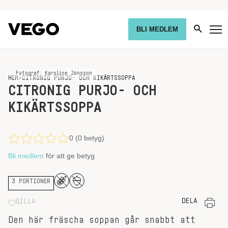
BLI MEDLEM
Fotograf: Karoline Jönsson
HEM
›
CITRONIG PURJO- OCH KIKÄRTSSOPPA
CITRONIG PURJO- OCH
KIKÄRTSSOPPA
0 (0 betyg)
Bli medlem
för att ge betyg
3 PORTIONER
DELA
GILLA
Den här fräscha soppan går snabbt att