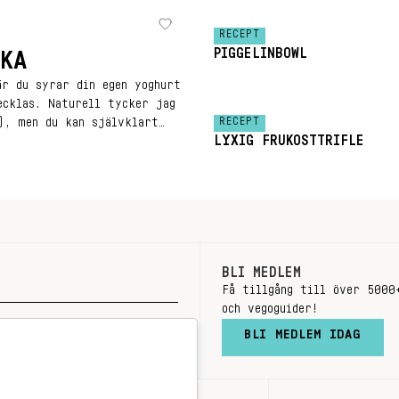
RECEPT
PIGGELINBOWL
KA
är du syrar din egen yoghurt
ecklas. Naturell tycker jag
RECEPT
), men du kan självklart
LYXIG FRUKOSTTRIFLE
ner för det.
BLI MEDLEM
Få tillgång till över 5000
och vegoguider!
BLI MEDLEM IDAG