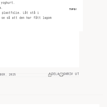
 yoghurt.
a.
TIPS!
 plastfolie. Låt stå i
 se så att den har fått lagom
DELA
SKRIV UT
MBER, 2025