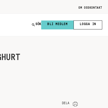
OM OSS
KONTAKT
SÖK
BLI MEDLEM
LOGGA IN
GHURT
DELA