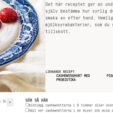
Det här receptet ger en und
själv bestämma hur syrlig d
smaka av efter hand. Hemlig
mjölksyrabakterier, som du 
tillskott.
LIKNANDE RECEPT
CASHEWYOGHURT MED
PIG
PROBIOTIKA
GÖR SÅ HÄR
4
DL
+
Blötlägg cashewnötterna i 8 timmar eller öve
Häll ner cashewnötterna i en mixer och mixa 