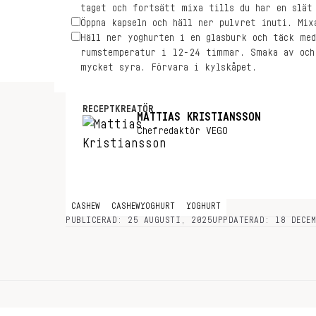
taget och fortsätt mixa tills du har en slät
Öppna kapseln och häll ner pulvret inuti. Mix
Häll ner yoghurten i en glasburk och täck med
rumstemperatur i 12-24 timmar. Smaka av och
mycket syra. Förvara i kylskåpet.
RECEPTKREATÖR
MATTIAS KRISTIANSSON
Chefredaktör VEGO
CASHEW
CASHEWYOGHURT
YOGHURT
PUBLICERAD: 25 AUGUSTI, 2025
UPPDATERAD: 18 DECE