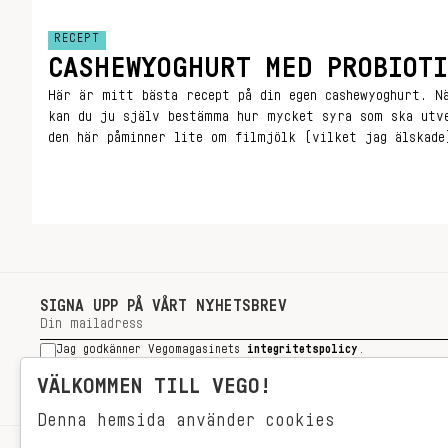
RECEPT
CASHEWYOGHURT MED PROBIOTI
Här är mitt bästa recept på din egen cashewyoghurt. N
kan du ju själv bestämma hur mycket syra som ska utv
den här påminner lite om filmjölk (vilket jag älskade
söta den med lite lönnsirap eller agavesirap om du kän
SIGNA UPP PÅ VÅRT NYHETSBREV
Jag godkänner Vegomagasinets
integritetspolicy
.
SIGNA UPP
VÄLKOMMEN TILL VEGO!
Denna hemsida använder cookies