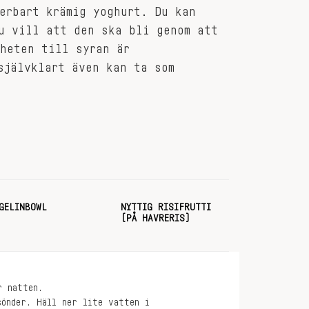
erbart krämig yoghurt. Du kan
u vill att den ska bli genom att
heten till syran är
självklart även kan ta som
GELINBOWL
NYTTIG RISIFRUTTI
(PÅ HAVRERIS)
r natten.
sönder. Häll ner lite vatten i