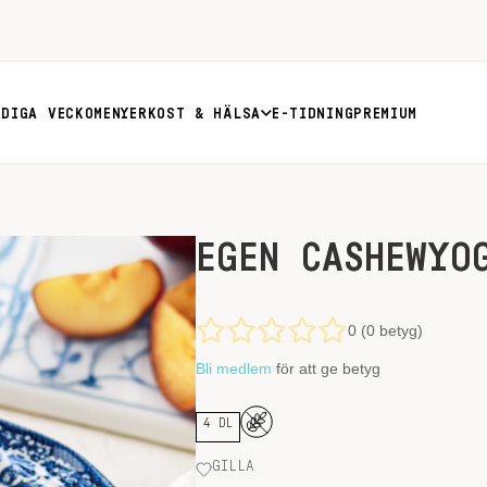
RDIGA VECKOMENYER
KOST & HÄLSA
E-TIDNING
PREMIUM
EGEN CASHEWYO
0 (0 betyg)
Bli medlem
för att ge betyg
4 DL
GILLA