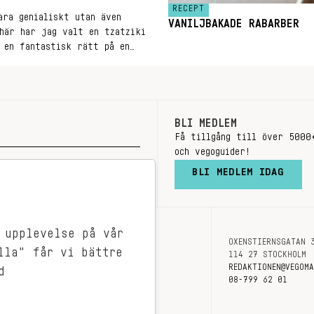
RECEPT
ara genialiskt utan även
VANILJBAKADE RABARBER
här har jag valt en tzatziki
 en fantastisk rätt på en
BLI MEDLEM
Få tillgång till över 5000
och vegoguider!
BLI MEDLEM IDAG
 upplevelse på vår
OXENSTIERNSGATAN 
OM OSS
lla" får vi bättre
114 27 STOCKHOLM
KONTAKT
REDAKTIONEN@VEGOM
d
08-799 62 01