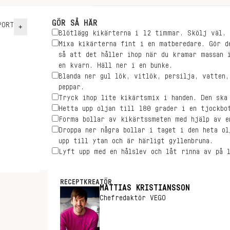
GÖR SÅ HÄR
ORT
+
Blötlägg kikärterna i 12 timmar. Skölj väl.
Mixa kikärterna fint i en matberedare. Gör d
så att det håller ihop när du kramar massan 
en kvarn. Häll ner i en bunke.
Blanda ner gul lök, vitlök, persilja, vatten,
peppar.
Tryck ihop lite kikärtsmix i handen. Den ska 
Hetta upp oljan till 180 grader i en tjockbo
Forma bollar av kikärtssmeten med hjälp av e
Droppa ner några bollar i taget i den heta ol
upp till ytan och är härligt gyllenbruna.
Lyft upp med en hålslev och låt rinna av på l
RECEPTKREATÖR
MATTIAS KRISTIANSSON
Chefredaktör VEGO