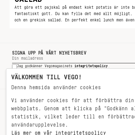
Att göra ett pajskal på endast kokt potatis är inte b
fantastiskt gott. Du kan fylla det med allt möjligt, 
och en grekisk sallad. En perfekt enkel lunch men även
buffé.
SIGNA UPP PÅ VÅRT NYHETSBREV
Jag godkänner Vegomagasinets
integritetspolicy
.
SIGNA UPP
VÄLKOMMEN TILL VEGO!
Denna hemsida använder cookies
Vi använder cookies för att förbättra din
RECEPT
webbplats. Genom att klicka på "Godkänn a
VEGONYTT
statistik, vilket leder till en förbättra
Målet med VEGO är att göra det så
VECKOMENYER
användarupplevelse.
himla enkelt för just dig att äta
vego. För vegomat är inte krångligt,
Läs mer om vår integritetspolicy