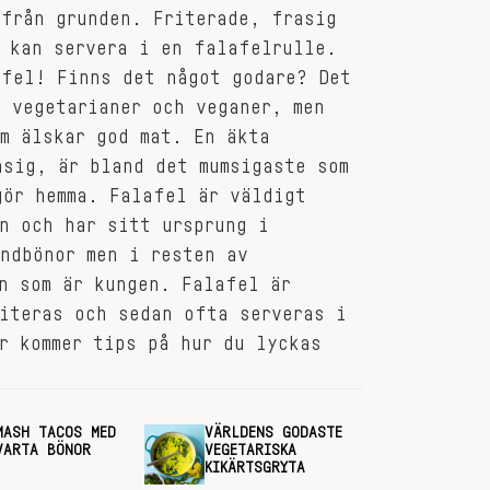
 från grunden. Friterade, frasig
t kan servera i en falafelrulle.
afel! Finns det något godare? Det
 vegetarianer och veganer, men
m älskar god mat. En äkta
asig, är bland det mumsigaste som
gör hemma. Falafel är väldigt
n och har sitt ursprung i
ndbönor men i resten av
n som är kungen. Falafel är
iteras och sedan ofta serveras i
r kommer tips på hur du lyckas
.
MASH TACOS MED
VÄRLDENS GODASTE
VARTA BÖNOR
VEGETARISKA
KIKÄRTSGRYTA