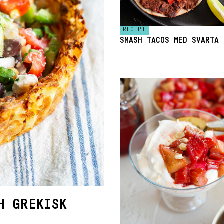
RECEPT
SMASH TACOS MED SVARTA 
H GREKISK