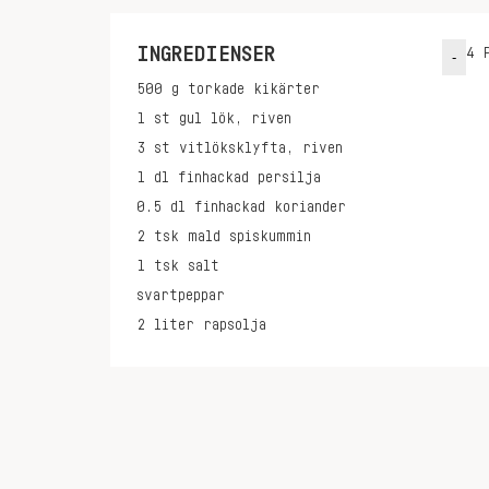
INGREDIENSER
4
P
-
500
g
torkade kikärter
1
st
gul lök, riven
3
st
vitlöksklyfta, riven
1
dl
finhackad persilja
0.5
dl
finhackad koriander
2
tsk
mald spiskummin
1
tsk
salt
svartpeppar
2
liter
rapsolja