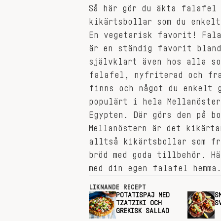
Så här gör du äkta falafel
kikärtsbollar som du enkel
En vegetarisk favorit! Fal
är en ständig favorit bland
självklart även hos alla so
falafel, nyfriterad och fr
finns och något du enkelt 
populärt i hela Mellanöster
Egypten. Där görs den på bo
Mellanöstern är det kikärta
alltså kikärtsbollar som fr
bröd med goda tillbehör. Hä
med din egen falafel hemma
LIKNANDE RECEPT
POTATISPAJ MED
S
TZATZIKI OCH
S
GREKISK SALLAD