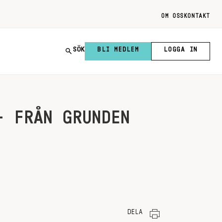
OM OSS
KONTAKT
SÖK
BLI MEDLEM
LOGGA IN
– FRÅN GRUNDEN
DELA