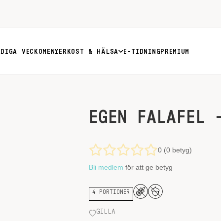
RDIGA VECKOMENYER
KOST & HÄLSA
E-TIDNING
PREMIUM
EGEN FALAFEL 
0 (0 betyg)
Bli medlem
för att ge betyg
4 PORTIONER
GILLA