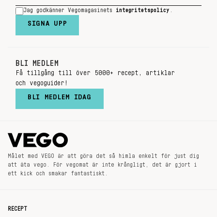
Jag godkänner Vegomagasinets
integritetspolicy
.
SIGNA UPP
BLI MEDLEM
Få tillgång till över 5000+ recept, artiklar
och vegoguider!
BLI MEDLEM IDAG
Målet med VEGO är att göra det så himla enkelt för just dig
att äta vego. För vegomat är inte krångligt, det är gjort i
ett kick och smakar fantastiskt.
RECEPT