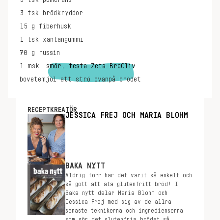
3
tsk
pomerans
3
tsk
brödkryddor
15
g
fiberhusk
1
tsk
xantangummi
70
g
russin
1
msk
smör, testa Zeta BreOliv
bovetemjöl att strö ovanpå brödet
RECEPTKREATÖR
JESSICA FREJ OCH MARIA BLOHM
BAKA NYTT
Aldrig förr har det varit så enkelt och
så gott att äta glutenfritt bröd! I
Baka nytt delar Maria Blohm och
Jessica Frej med sig av de allra
senaste teknikerna och ingredienserna
som gör det glutenfria brödet så