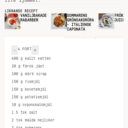
lite ljummet.
LIKNANDE RECEPT
VANILJBAKADE
SOMMARENS
FRÖKEX
RABARBER
GRÖNSAKSRÖRA
JUICEP
- ITALIENSK
CAPONATA
INGREDIENSER
GÖR SÅ HÄR
4
PORT
-
+
400
g
kallt vatten
20
g
färsk jäst
100
g
mörk sirap
150
g
rismjöl
150
g
bovetemjöl
150
g
potatismjöl
10
g
nyponskalsmjöl
1.5
tsk
salt
2
tsk
malda nejlikor