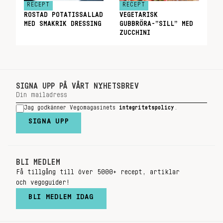
RECEPT
RECEPT
ROSTAD POTATISSALLAD
VEGETARISK
MED SMAKRIK DRESSING
GUBBRÖRA-”SILL” MED
ZUCCHINI
SIGNA UPP PÅ VÅRT NYHETSBREV
Jag godkänner Vegomagasinets
integritetspolicy
.
SIGNA UPP
BLI MEDLEM
Få tillgång till över 5000+ recept, artiklar
och vegoguider!
BLI MEDLEM IDAG