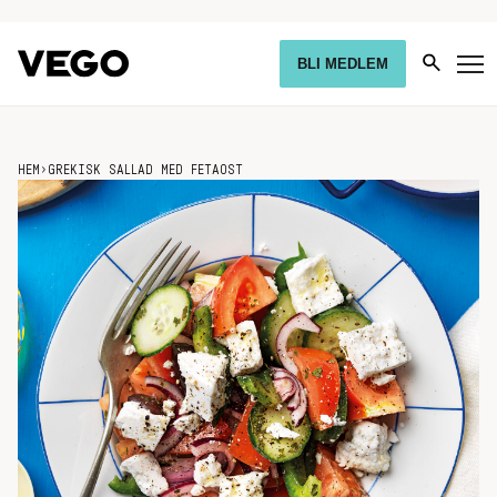
BLI MEDLEM
HEM
›
GREKISK SALLAD MED FETAOST