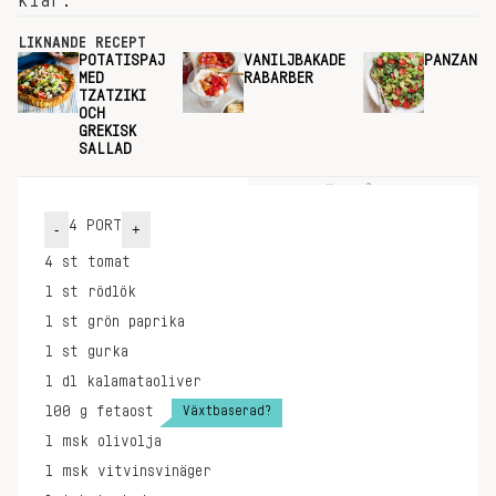
klar.
LIKNANDE RECEPT
POTATISPAJ
VANILJBAKADE
PANZANEL
MED
RABARBER
TZATZIKI
OCH
GREKISK
SALLAD
INGREDIENSER
GÖR SÅ HÄR
4
PORT
-
+
4
st
tomat
1
st
rödlök
1
st
grön paprika
1
st
gurka
1
dl
kalamataoliver
Växtbaserad?
100
g
fetaost
1
msk
olivolja
1
msk
vitvinsvinäger