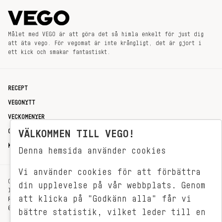
Målet med VEGO är att göra det så himla enkelt för just dig
att äta vego. För vegomat är inte krångligt, det är gjort i
ett kick och smakar fantastiskt.
RECEPT
VEGONYTT
VECKOMENYER
OM OSS
VÄLKOMMEN TILL VEGO!
KONTAKT
Denna hemsida använder cookies
Vi använder cookies för att förbättra
OXENSTIERNSGATAN 33
din upplevelse på vår webbplats. Genom
114 27 STOCKHOLM
att klicka på "Godkänn alla" får vi
REDAKTIONEN@VEGOMAGASINET.SE
08-799 62 01
bättre statistik, vilket leder till en