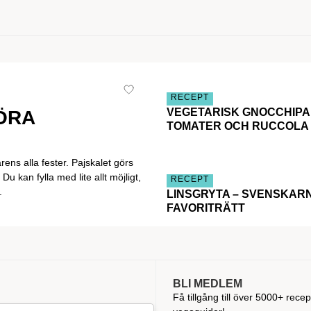
RECEPT
VEGETARISK GNOCCHIP
ÖRA
TOMATER OCH RUCCOLA
ns alla fester. Pajskalet görs
Du kan fylla med lite allt möjligt,
RECEPT
.
LINSGRYTA – SVENSKAR
FAVORITRÄTT
BLI MEDLEM
Få tillgång till över 5000+ recep