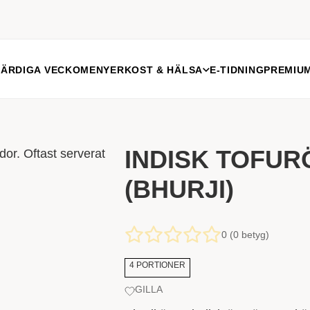
FÄRDIGA VECKOMENYER
KOST & HÄLSA
E-TIDNING
PREMIU
INDISK TOFUR
(BHURJI)
0 (0 betyg)
4 PORTIONER
GILLA