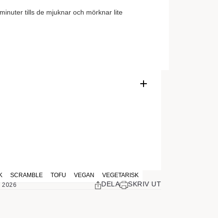
inuter tills de mjuknar och mörknar lite
liga kryddor, tomat och chili. Det är en populär
iva rostat bröd. Istället för ägg så gör jag den
K
SCRAMBLE
TOFU
VEGAN
VEGETARISK
DELA
SKRIV UT
 2026