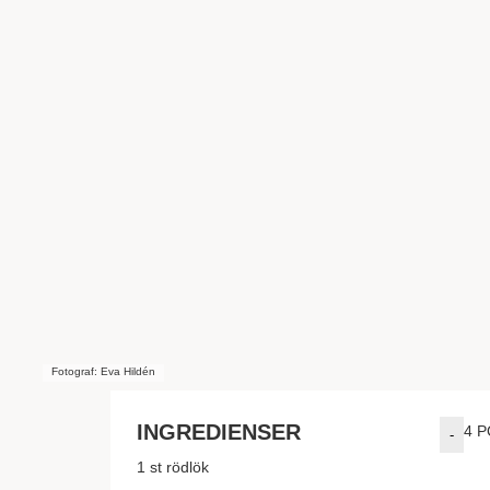
Fotograf: Eva Hildén
INGREDIENSER
4
P
-
1
st
rödlök