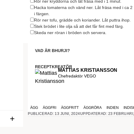
Rör ner kryddorna och låt fräsa med i 1 minut.
Hacka tomaterna och vänd ner. Låt fräsa med i ca 2 m
i färgen.
Rör ner tofu, grädde och koriander. Låt puttra ihop.
Stek brödet i lite olja så att det får fint med färg.
Skeda ner röran i bröden och servera.
VAD ÄR BHURJI?
Bhurji är egentligen en indisk äggröra med en rad här
rätt till frukost och lunch och serveras ofta med en sk
RECEPTKREATÖR
MATTIAS KRISTIANSSON
med tofu och det blir magiskt gott.
Chefredaktör VEGO
ÄGG
ÄGGFRI
ÄGGFRITT
ÄGGRÖRA
INDIEN
INDIS
PUBLICERAD: 13 JUNI, 2024
UPPDATERAD: 23 FEBRUARI,