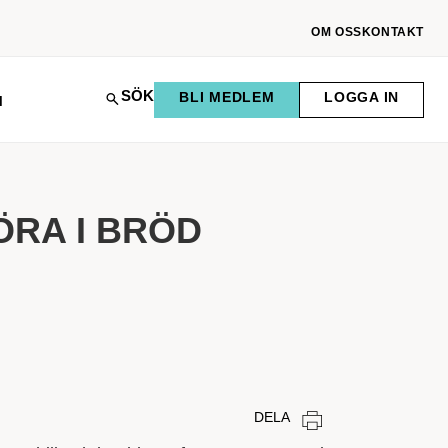
OM OSS
KONTAKT
SÖK
BLI MEDLEM
LOGGA IN
M
ÖRA I BRÖD
DELA