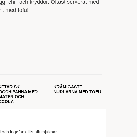
gg, chili och kryddor. Oftast serverat med
nt med tofu!
GETARISK
KRÄMIGASTE
OCCHIPANNA MED
NUDLARNA MED TOFU
MATER OCH
CCOLA
 och ingefära tills allt mjuknar.