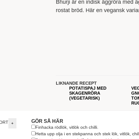
Bhurji är en indisk äggröra med ä
rostat bröd. Här en vegansk varia
LIKNANDE RECEPT
POTATISPAJ MED
VE
SKAGENRÖRA
GN
(VEGETARISK)
TO
RU
GÖR SÅ HÄR
ORT
+
Finhacka rödlök, vitlök och chilli.
Hetta upp olja i en stekpanna och stek lök, vitlök, chili