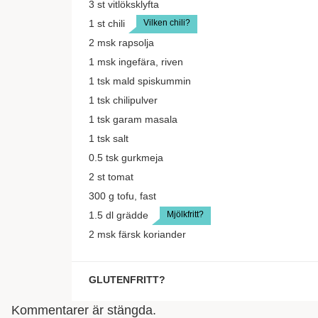
3
st
vitlöksklyfta
Vilken chili?
1
st
chili
2
msk
rapsolja
1
msk
ingefära, riven
1
tsk
mald spiskummin
1
tsk
chilipulver
1
tsk
garam masala
1
tsk
salt
0.5
tsk
gurkmeja
2
st
tomat
300
g
tofu, fast
Mjölkfritt?
1.5
dl
grädde
2
msk
färsk koriander
GLUTENFRITT?
För glutenfritt, servera med ett glutenfritt bröd.
Kommentarer är stängda.