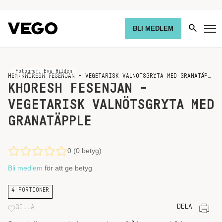
BLI MEDLEM
Fotograf: Eva Hildén
HEM
›
KHORESH FESENJAN – VEGETARISK VALNÖTSGRYTA MED GRANATÄPPLE
KHORESH FESENJAN –
VEGETARISK VALNÖTSGRYTA MED
GRANATÄPPLE
0 (0 betyg)
Bli medlem
för att ge betyg
4 PORTIONER
DELA
GILLA