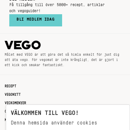
Få tillgång till över 5000+ recept, artiklar
och vegoguider!
BLI MEDLEM IDAG
Målet med VEGO är att göra det så himla enkelt för just dig
att äta vego. För vegomat är inte krångligt, det är gjort i
ett kick och smakar fantastiskt.
RECEPT
VEGONYTT
VECKOMENYER
OM OSS
VÄLKOMMEN TILL VEGO!
KONTAKT
Denna hemsida använder cookies