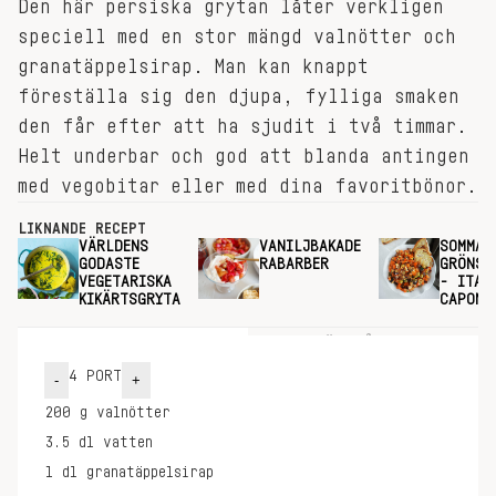
Den här persiska grytan låter verkligen
speciell med en stor mängd valnötter och
granatäppelsirap. Man kan knappt
föreställa sig den djupa, fylliga smaken
den får efter att ha sjudit i två timmar.
Helt underbar och god att blanda antingen
med vegobitar eller med dina favoritbönor.
LIKNANDE RECEPT
VÄRLDENS
VANILJBAKADE
SOMMAR
GODASTE
RABARBER
GRÖNSA
VEGETARISKA
- ITAL
KIKÄRTSGRYTA
CAPONA
INGREDIENSER
GÖR SÅ HÄR
4
PORT
-
+
200
g
valnötter
3.5
dl
vatten
1
dl
granatäppelsirap