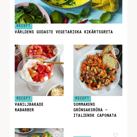
RECEPT
VÄRLDENS GODASTE VEGETARISKA KIKÄRTSGRYTA
RECEPT
RECEPT
VANILJBAKADE
SOMMARENS
RABARBER
GRÖNSAKSRÖRA –
ITALIENSK CAPONATA