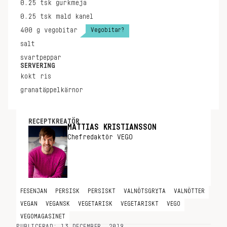
0.25
tsk
gurkmeja
0.25
tsk
mald kanel
Vegobitar?
400
g
vegobitar
salt
svartpeppar
SERVERING
kokt ris
granatäppelkärnor
RECEPTKREATÖR
MATTIAS KRISTIANSSON
Chefredaktör VEGO
FESENJAN
PERSISK
PERSISKT
VALNÖTSGRYTA
VALNÖTTER
VEGAN
VEGANSK
VEGETARISK
VEGETARISKT
VEGO
VEGOMAGASINET
PUBLICERAD: 13 DECEMBER, 2019