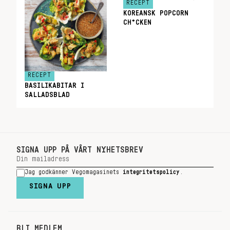
RECEPT
KOREANSK POPCORN
CH*CKEN
RECEPT
BASILIKABITAR I
SALLADSBLAD
SIGNA UPP PÅ VÅRT NYHETSBREV
Jag godkänner Vegomagasinets
integritetspolicy
.
SIGNA UPP
BLI MEDLEM