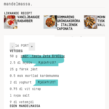
mandelmassa.
LIKNANDE RECEPT
VANILJBAKADE
SOMMARENS
MOHNZO
RABARBER
GRÖNSAKSRÖRA
TYSK
- ITALIENSK
VALLMO
CAPONATA
INGREDIENSER
GÖR SÅ HÄR
16
PORT
-
+
VETEDEG
50
g
smör, testa Zeta BreOliv
Mjölkfritt?
2.5
dl
mjölk
25
g
färsk jäst
0.5
msk
mortlad kardemumma
Mjölkfritt?
2
dl
yoghurt
0.75
dl
vit sirap
1
nypa
salt
9
dl
vetemjöl
EGEN MANDELMASSA