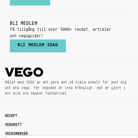
BLI MEDLEM
Få tillgång till över 5000+ recept, artiklar
och vegoguider!
BLI MEDLEM IDAG
Målet med VEGO är att göra det så himla enkelt för just dig
att äta vego. För vegomat är inte krångligt, det är gjort i
ett kick och smakar fantastiskt.
RECEPT
VEGONYTT
VECKOMENYER