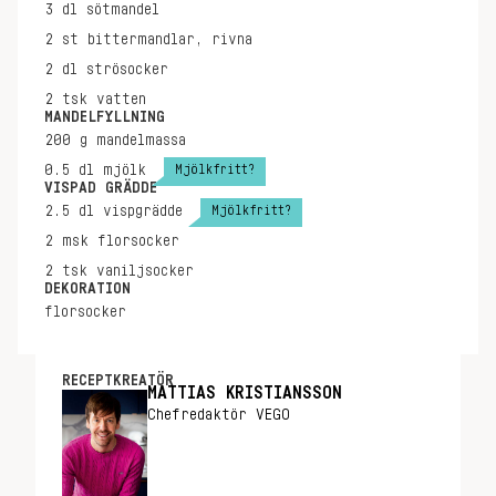
3
dl
sötmandel
2
st
bittermandlar, rivna
2
dl
strösocker
2
tsk
vatten
MANDELFYLLNING
200
g
mandelmassa
Mjölkfritt?
0.5
dl
mjölk
VISPAD GRÄDDE
Mjölkfritt?
2.5
dl
vispgrädde
2
msk
florsocker
2
tsk
vaniljsocker
DEKORATION
florsocker
RECEPTKREATÖR
MATTIAS KRISTIANSSON
Chefredaktör VEGO