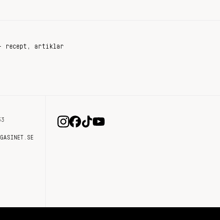
+ recept, artiklar
33
AGASINET.SE