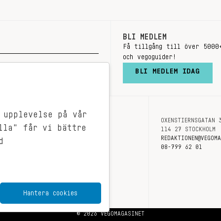
BLI MEDLEM
Få tillgång till över 5000
och vegoguider!
BLI MEDLEM IDAG
 upplevelse på vår
OXENSTIERNSGATAN 
OM OSS
lla" får vi bättre
114 27 STOCKHOLM
KONTAKT
REDAKTIONEN@VEGOM
d
08-799 62 01
Hantera cookies
© 2026 VEGOMAGASINET