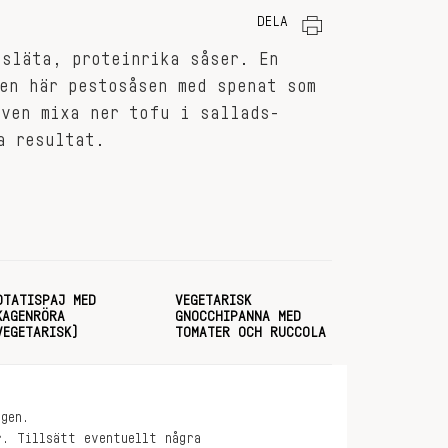
DELA
 släta, proteinrika såser. En
en här pestosåsen med spenat som
även mixa ner tofu i sallads-
a resultat.
OTATISPAJ MED
VEGETARISK
KAGENRÖRA
GNOCCHIPANNA MED
VEGETARISK)
TOMATER OCH RUCCOLA
gen.
r. Tillsätt eventuellt några