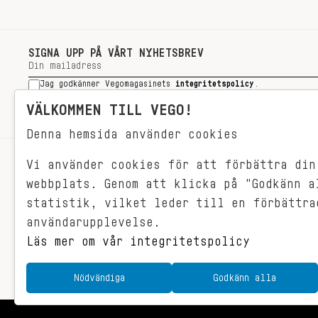
SIGNA UPP PÅ VÅRT NYHETSBREV
Jag godkänner Vegomagasinets
integritetspolicy
.
SIGNA UPP
VÄLKOMMEN TILL VEGO!
Denna hemsida använder cookies
Vi använder cookies för att förbättra din
RECEPT
webbplats. Genom att klicka på "Godkänn a
VEGONYTT
statistik, vilket leder till en förbättra
Målet med VEGO är att göra det så
VECKOMENYER
användarupplevelse.
himla enkelt för just dig att äta
vego. För vegomat är inte krångligt,
Läs mer om vår integritetspolicy
det är gjort i ett kick och smakar
fantastiskt.
Nödvändiga
Godkänn alla