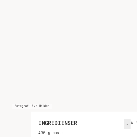
Fotograf: Eva Hildén
INGREDIENSER
4
P
-
400
g
pasta