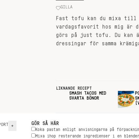
GILLA
Fast tofu kan du mixa till
vardagsfavorit hos mig är d
görs på just tofu. Du kan 
dressingar för samma krämig
LIKNANDE RECEPT
SMASH TACOS MED
P
SVARTA BÖNOR
S
(
GÖR SÅ HÄR
ORT
+
Koka pastan enligt anvisningarna på förpacknin
Mixa ihop resterande ingredienser i en blende