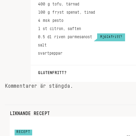
400
g
tofu, tärnad
100
g
fryst spenat, tinad
4
msk
pesto
1
st
citron, saften
Mjölkfritt?
0.5
dl
riven parmesanost
salt
svartpeppar
GLUTENFRITT?
Servera med glutenfri pasta.
Kommentarer är stängda.
LIKNANDE RECEPT
RECEPT