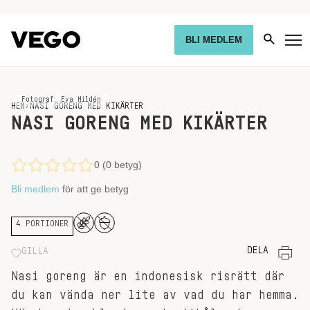
BLI MEDLEM
Fotograf: Eva Hildén
HEM
›
NASI GORENG MED KIKÄRTER
NASI GORENG MED KIKÄRTER
0 (0 betyg)
Bli medlem
för att ge betyg
4 PORTIONER
DELA
GILLA
Nasi goreng är en indonesisk risrätt där
du kan vända ner lite av vad du har hemma.