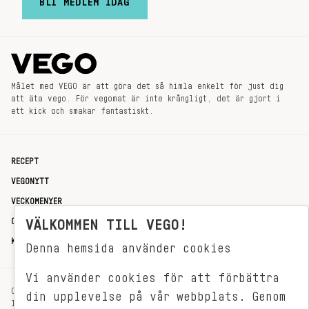
BLI MEDLEM IDAG
Målet med VEGO är att göra det så himla enkelt för just dig
att äta vego. För vegomat är inte krångligt, det är gjort i
ett kick och smakar fantastiskt.
RECEPT
VEGONYTT
VECKOMENYER
OM OSS
VÄLKOMMEN TILL VEGO!
KONTAKT
Denna hemsida använder cookies
Vi använder cookies för att förbättra
OXENSTIERNSGATAN 33
din upplevelse på vår webbplats. Genom
114 27 STOCKHOLM