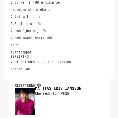
2
burkar à 400 g
kikärter
rapsolja att steka i
2
tsk
gul curry
0.5
dl
hoisinsås
2
msk
ljus sojasås
2
msk
sweet chili-sås
salt
svartpeppar
SERVERING
2
st
salladslökar, tunt skivade
rostad lök
RECEPTKREATÖR
MATTIAS KRISTIANSSON
Chefredaktör VEGO