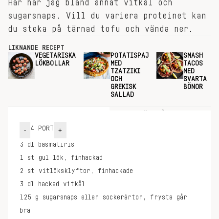
Här har jag bland annat vitkål och
sugarsnaps. Vill du variera proteinet kan
du steka på tärnad tofu och vända ner.
LIKNANDE RECEPT
VEGETARISKA
POTATISPAJ
SMASH
LÖKBOLLAR
MED
TACOS
TZATZIKI
MED
OCH
SVARTA
GREKISK
BÖNOR
SALLAD
INGREDIENSER
GÖR SÅ HÄR
4
PORT
-
+
3
dl
basmatiris
1
st
gul lök, finhackad
2
st
vitlöksklyftor, finhackade
3
dl
hackad vitkål
125
g
sugarsnaps eller sockerärtor, frysta går
bra