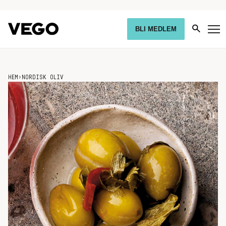
BLI MEDLEM
HEM
›
NORDISK OLIV