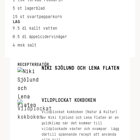
1
tsk
torkad rosmarin
5
st
lagerblad
15
st
svartpepparkorn
LAG
9.5
dl
kallt vatten
0.5
dl
äppelcidervinäger
4
msk
salt
RECEPTKREATÖR
NIKI SJÖLUND OCH LENA FLATEN
VILDPLOCKAT KOKBOKEN
Vildplockat kokboken (Natur & Kultur)
av Niki Sjölund och Lena Flaten är en
guldklimp när det kommer till
vildplockade växter och svampar. Lägg
därtill spännande recept att använda