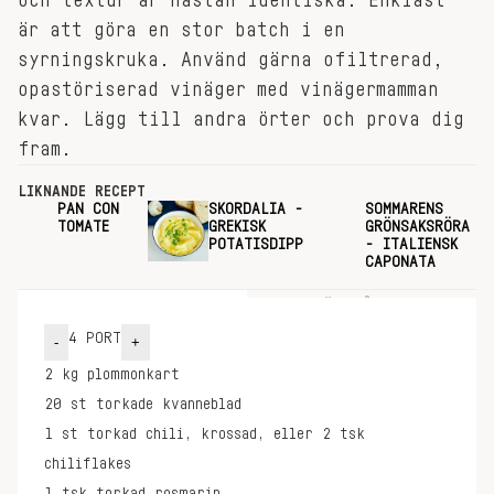
och textur är nästan identiska. Enklast
är att göra en stor batch i en
syrningskruka. Använd gärna ofiltrerad,
opastöriserad vinäger med vinägermamman
kvar. Lägg till andra örter och prova dig
fram.
LIKNANDE RECEPT
PAN CON
SKORDALIA -
SOMMARENS
TOMATE
GREKISK
GRÖNSAKSRÖRA
POTATISDIPP
- ITALIENSK
CAPONATA
INGREDIENSER
GÖR SÅ HÄR
4
PORT
-
+
2
kg
plommonkart
20
st
torkade kvanneblad
1
st
torkad chili, krossad, eller 2 tsk
chiliflakes