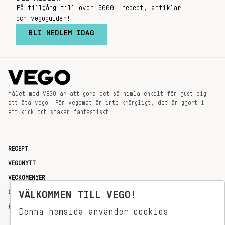
Få tillgång till över 5000+ recept, artiklar
och vegoguider!
BLI MEDLEM IDAG
Målet med VEGO är att göra det så himla enkelt för just dig
att äta vego. För vegomat är inte krångligt, det är gjort i
ett kick och smakar fantastiskt.
RECEPT
VEGONYTT
VECKOMENYER
VÄLKOMMEN TILL VEGO!
OM OSS
KONTAKT
Denna hemsida använder cookies