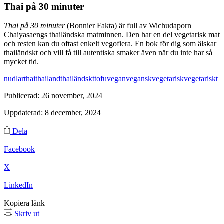
Thai på 30 minuter
Thai på 30 minuter
(Bonnier Fakta) är full av Wichudaporn
Chaiyasaengs thailändska matminnen. Den har en del vegetarisk mat
och resten kan du oftast enkelt vegofiera. En bok för dig som älskar
thailändskt och vill få till autentiska smaker även när du inte har så
mycket tid.
nudlar
thai
thailand
thailändskt
tofu
vegan
vegansk
vegetarisk
vegetariskt
Publicerad: 26 november, 2024
Uppdaterad: 8 december, 2024
Dela
Facebook
X
LinkedIn
Kopiera länk
Skriv ut