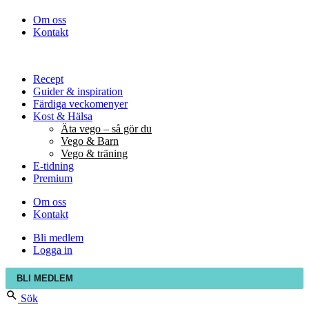
Om oss
Kontakt
Recept
Guider & inspiration
Färdiga veckomenyer
Kost & Hälsa
Äta vego – så gör du
Vego & Barn
Vego & träning
E-tidning
Premium
Om oss
Kontakt
Bli medlem
Logga in
BLI MEDLEM
Sök