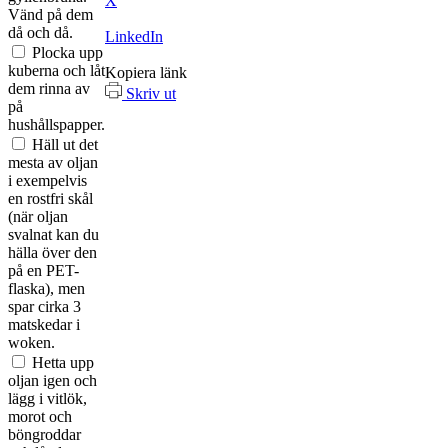
X
Vänd på dem
då och då.
LinkedIn
Plocka upp
kuberna och låt
Kopiera länk
dem rinna av
Skriv ut
på
hushållspapper.
Häll ut det
mesta av oljan
i exempelvis
en rostfri skål
(när oljan
svalnat kan du
hälla över den
på en PET-
flaska), men
spar cirka 3
matskedar i
woken.
Hetta upp
oljan igen och
lägg i vitlök,
morot och
böngroddar