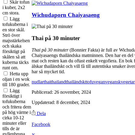
Skär tofun
i kuber, 2x2
cm stora.
Wichudaporn Chaiyasaeng
Lägg
tofukuberna i
en stor skål.
Strö över
Thai på 30 minuter
majsstärkelsen
och skaka
Thai på 30 minuter
(Bonnier Fakta) är full av Wichud
försiktigt på
Chaiyasaengs thailändska matminnen. Den har en del 
skålen så att
mat och resten kan du oftast enkelt vegofiera. En bok 
kuberna täcks
älskar thailändskt och vill få till autentiska smaker äve
runt om.
har så mycket tid.
Hetta upp
oljan i en wok
nudlar
thai
thailand
thailändskt
tofu
vegan
vegansk
vegetar
till 180 grader.
Lägg
Publicerad: 26 november, 2024
försiktigt i
tofukuberna
Uppdaterad: 8 december, 2024
och fritera dem
på hög värme i
Dela
cirka 10-12
minuter eller
Facebook
tills de är
gyllenbruna.