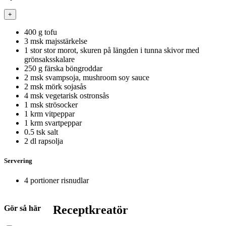
+
400
g
tofu
3
msk
majsstärkelse
1
stor
stor morot, skuren på längden i tunna skivor med
grönsaksskalare
250
g
färska böngroddar
2
msk
svampsoja, mushroom soy sauce
2
msk
mörk sojasås
4
msk
vegetarisk ostronsås
1
msk
strösocker
1
krm
vitpeppar
1
krm
svartpeppar
0.5
tsk
salt
2
dl
rapsolja
Servering
4
portioner
risnudlar
Receptkreatör
Gör så här