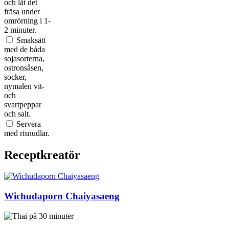
och låt det
fräsa under
omrörning i 1-
2 minuter.
Smaksätt
med de båda
sojasorterna,
ostronsåsen,
socker,
nymalen vit-
och
svartpeppar
och salt.
Servera
med risnudlar.
Receptkreatör
Wichudaporn Chaiyasaeng