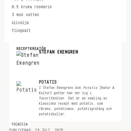
0.5
kruka
rosmarin
3
msk
vatten
olivolja
flingsalt
RECEPTKREATÖR
STEFAN EKENGREN
POTATIS
I Stefan Ekengrens bok
Potatis
(Natur &
Kultur) gottar han ner sig i
favoritknölen. Det är en samling av
klassiska recept med potatis, som
råraka, potatismos, potatisgratäng och
potatisbullar.
FOCACCIA
PUBLICERAD: 29 JULI, 2025