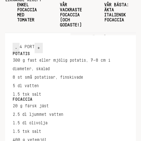
LIKNANDE RECEPT
ENKEL
VÅR
VÅR BÄSTA:
FOCACCIA
VACKRASTE
ÄKTA
MED
FOCACCIA
ITALIENSK
TOMATER
(OCH
FOCACCIA
GODASTE!)
INGREDIENSER
GÖR SÅ HÄR
4
PORT
-
+
POTATIS
300
g
fast eller mjölig potatis, 7–8 cm i
diameter, skalad
8
st
små potatisar, finskivade
5
dl
vatten
1.5
tsk
salt
FOCACCIA
20
g
färsk jäst
2.5
dl
ljummet vatten
1.5
dl
olivolja
1.5
tsk
salt
400
g
vetemjöl