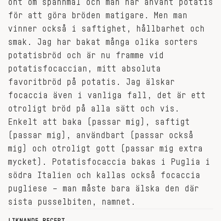
ont om spannmål och man har använt potatis
för att göra bröden matigare. Men man
vinner också i saftighet, hållbarhet och
smak. Jag har bakat många olika sorters
potatisbröd och är nu framme vid
potatisfocaccian, mitt absoluta
favoritbröd på potatis. Jag älskar
focaccia även i vanliga fall, det är ett
otroligt bröd på alla sätt och vis.
Enkelt att baka (passar mig), saftigt
(passar mig), användbart (passar också
mig) och otroligt gott (passar mig extra
mycket). Potatisfocaccia bakas i Puglia i
södra Italien och kallas också focaccia
pugliese – man måste bara älska den där
sista pusselbiten, namnet.