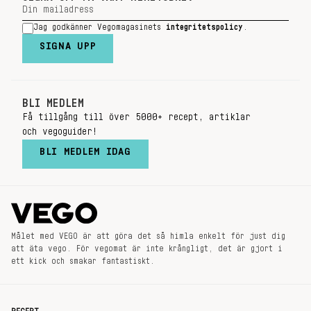
Jag godkänner Vegomagasinets
integritetspolicy
.
SIGNA UPP
BLI MEDLEM
Få tillgång till över 5000+ recept, artiklar
och vegoguider!
BLI MEDLEM IDAG
Målet med VEGO är att göra det så himla enkelt för just dig
att äta vego. För vegomat är inte krångligt, det är gjort i
ett kick och smakar fantastiskt.