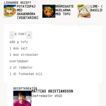
LIKNANDE RECEPT
POTATISPAJ
KRÄMIGASTE
LIME- OC
MED
NUDLARNA
BASILIKA
SKAGENRÖRA
MED TOFU
(VEGETARISK)
INGREDIENSER
GÖR SÅ HÄR
8
PORT
-
+
400
g
tofu
1
msk
salt
2
msk
strösocker
svartpeppar
2
st
rödbetor
1
dl
finhackad dill
RECEPTKREATÖR
MATTIAS KRISTIANSSON
Chefredaktör VEGO