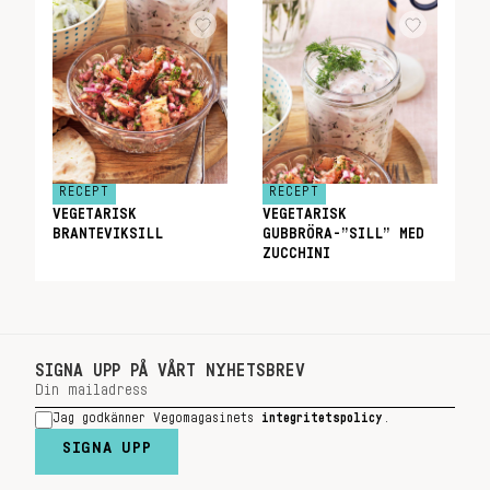
RECEPT
RECEPT
VEGETARISK
VEGETARISK
BRANTEVIKSILL
GUBBRÖRA-”SILL” MED
ZUCCHINI
SIGNA UPP PÅ VÅRT NYHETSBREV
Jag godkänner Vegomagasinets
integritetspolicy
.
SIGNA UPP