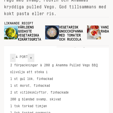
ragu med svamp, rödvin och Anammas
kryddiga pulled Vego. God tillsammans med
kokt pasta eller ris.
LIKNANDE RECEPT
VÄRLDENS
VEGETARISK
VANILJ
GODASTE
GNOCCHIPANNA
RABARB
VEGETARISKA
MED TOMATER
KIKÄRTSGRYTA
OCH RUCCOLA
INGREDIENSER
GÖR SÅ HÄR
4
PORT
-
+
2
förpackningar à 280 g
Anamma Pulled Vego BBQ
olivolja att steka i
1
st
gul lök, finhackad
1
st
morot, finhackad
2
st
vitlöksklyftor, finhackade
200
g
blandad svamp, skivad
1
tsk
torkad timjan