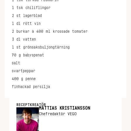
1
tsk
torkad rosmarin
1
tsk
chiliflingor
2
st
lagerblad
1
dl
rött vin
2
burkar à 400 ml
krossade tomater
3
dl
vatten
1
st
grönsaksbuljongtärning
70
g
babyspenat
salt
svartpeppar
400
g
penne
finhackad persilja
RECEPTKREATÖR
MATTIAS KRISTIANSSON
Chefredaktör VEGO