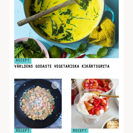
RECEPT
VÄRLDENS GODASTE VEGETARISKA KIKÄRTSGRYTA
RECEPT
RECEPT