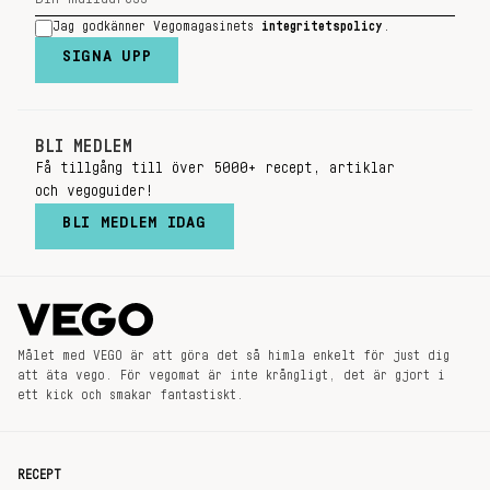
Jag godkänner Vegomagasinets
integritetspolicy
.
SIGNA UPP
BLI MEDLEM
Få tillgång till över 5000+ recept, artiklar
och vegoguider!
BLI MEDLEM IDAG
Målet med VEGO är att göra det så himla enkelt för just dig
att äta vego. För vegomat är inte krångligt, det är gjort i
ett kick och smakar fantastiskt.
RECEPT