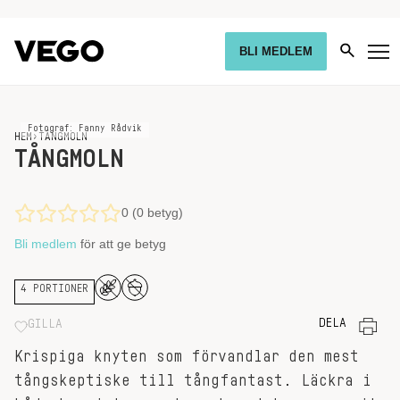
BLI MEDLEM
Fotograf: Fanny Rådvik
HEM
›
TÅNGMOLN
TÅNGMOLN
0 (0 betyg)
Bli medlem
för att ge betyg
4 PORTIONER
DELA
GILLA
Krispiga knyten som förvandlar den mest
tångskeptiske till tångfantast. Läckra i