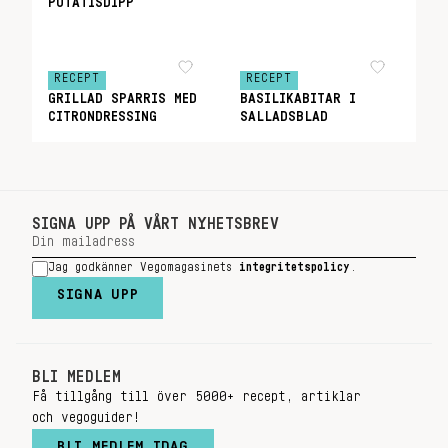
POTATISDIPP
RECEPT
RECEPT
GRILLAD SPARRIS MED
BASILIKABITAR I
CITRONDRESSING
SALLADSBLAD
SIGNA UPP PÅ VÅRT NYHETSBREV
Jag godkänner Vegomagasinets
integritetspolicy
.
SIGNA UPP
BLI MEDLEM
Få tillgång till över 5000+ recept, artiklar
och vegoguider!
BLI MEDLEM IDAG