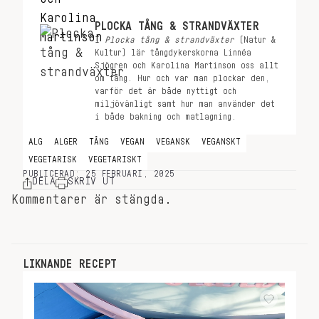
PLOCKA TÅNG & STRANDVÄXTER
I
Plocka tång & strandväxter
(Natur &
Kultur) lär tångdykerskorna Linnéa
Sjögren och Karolina Martinson oss allt
om tång. Hur och var man plockar den,
varför det är både nyttigt och
miljövänligt samt hur man använder det
i både bakning och matlagning.
ALG
ALGER
TÅNG
VEGAN
VEGANSK
VEGANSKT
VEGETARISK
VEGETARISKT
PUBLICERAD: 25 FEBRUARI, 2025
DELA
SKRIV UT
Kommentarer är stängda.
LIKNANDE RECEPT