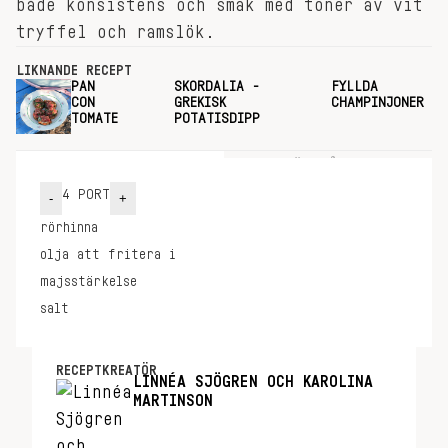
både konsistens och smak med toner av vit
tryffel och ramslök.
LIKNANDE RECEPT
PAN
SKORDALIA -
FYLLDA
CON
GREKISK
CHAMPINJONER
TOMATE
POTATISDIPP
INGREDIENSER
GÖR SÅ HÄR
4
PORT
-
+
rörhinna
olja att fritera i
majsstärkelse
salt
RECEPTKREATÖR
LINNÉA SJÖGREN OCH KAROLINA
MARTINSON