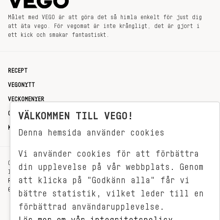
Målet med VEGO är att göra det så himla enkelt för just dig
att äta vego. För vegomat är inte krångligt, det är gjort i
ett kick och smakar fantastiskt.
RECEPT
VEGONYTT
VECKOMENYER
OM OSS
VÄLKOMMEN TILL VEGO!
KONTAKT
Denna hemsida använder cookies
Vi använder cookies för att förbättra
OXENSTIERNSGATAN 33
din upplevelse på vår webbplats. Genom
114 27 STOCKHOLM
att klicka på "Godkänn alla" får vi
REDAKTIONEN@VEGOMAGASINET.SE
08-799 62 01
bättre statistik, vilket leder till en
förbättrad användarupplevelse.