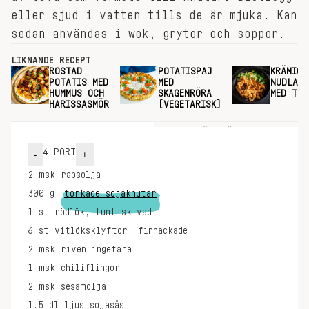
eller sjud i vatten tills de är mjuka. Kan
sedan användas i wok, grytor och soppor.
LIKNANDE RECEPT
ROSTAD
POTATISPAJ
KRÄMIGA
POTATIS MED
MED
NUDLARN
HUMMUS OCH
SKAGENRÖRA
MED TOF
HARISSASMÖR
(VEGETARISK)
INGREDIENSER
GÖR SÅ HÄR
4
PORT
-
+
2
msk
rapsolja
300
g
torkade sojaknutar
1
st
rödlök, tunt skivad
6
st
vitlöksklyftor, finhackade
2
msk
riven ingefära
1
msk
chiliflingor
2
msk
sesamolja
1.5
dl
ljus sojasås