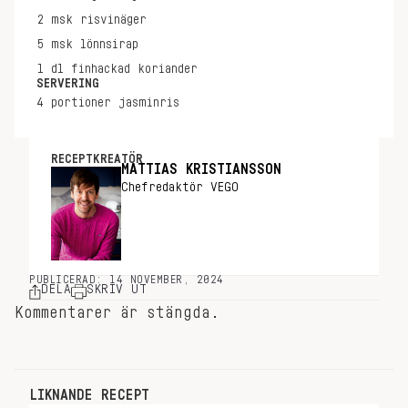
2
msk
risvinäger
5
msk
lönnsirap
1
dl
finhackad koriander
SERVERING
4
portioner
jasminris
RECEPTKREATÖR
MATTIAS KRISTIANSSON
Chefredaktör VEGO
PUBLICERAD: 14 NOVEMBER, 2024
DELA
SKRIV UT
Kommentarer är stängda.
LIKNANDE RECEPT