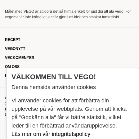
Målet med VEGO är att göra det så himla enkelt för just dig att äta vego. För
vegomat är inte krångligt, det är gjort i ett kick och smakar fantastiskt.
RECEPT
VEGONYTT
VECKOMENYER
OM OSS
VÄLKOMMEN TILL VEGO!
KONTAKT
Denna hemsida använder cookies
OXENSTIERNSGATAN 33
Vi använder cookies för att förbättra din
114 27 STOCKHOLM
upplevelse på vår webbplats. Genom att klicka
REDAKTIONEN@VEGOMAGASINET.SE
08-799 62 01
på "Godkänn alla" får vi bättre statistik, vilket
leder till en förbättrad användarupplevelse.
Läs mer om vår integritetspolicy