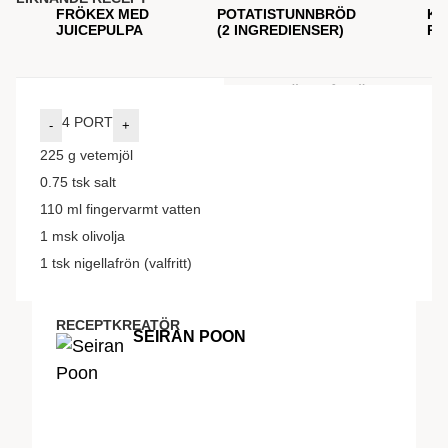
FRÖKEX MED
POTATISTUNNBRÖD
KA
JUICEPULPA
(2 INGREDIENSER)
RÖ
INGREDIENSER
GÖR SÅ HÄR
4
PORT
-
+
225
g
vetemjöl
0.75
tsk
salt
110
ml
fingervarmt vatten
1
msk
olivolja
1
tsk
nigellafrön (valfritt)
RECEPTKREATÖR
SEIRAN POON