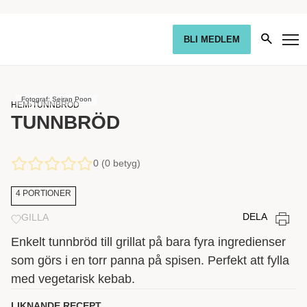
BLI MEDLEM
Fotograf: Seiran Poon
HEM
›
TUNNBRÖD
TUNNBRÖD
0 (0 betyg)
4 PORTIONER
DELA
GILLA
Enkelt tunnbröd till grillat på bara fyra ingredienser
som görs i en torr panna på spisen. Perfekt att fylla
med vegetarisk kebab.
LIKNANDE RECEPT