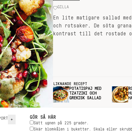
GILLA
En lite matigare sallad med
och rotsaker. De söta grana
kontrast till det rostade o
LIKNANDE RECEPT
POTATISPAJ MED
R
TZATZIKI OCH
H
GREKISK SALLAD
H
GÖR SÅ HÄR
ORT
+
Sätt ugnen på 225 grader.
Skär blomkålen i buketter. Skala eller skrub