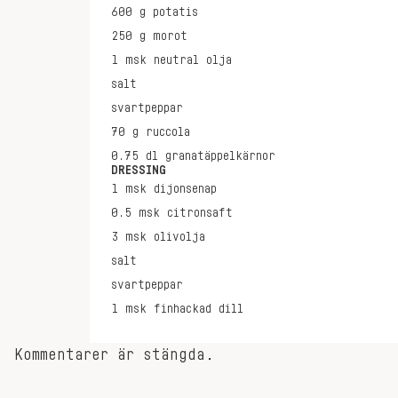
600
g
potatis
250
g
morot
1
msk
neutral olja
salt
svartpeppar
70
g
ruccola
0.75
dl
granatäppelkärnor
DRESSING
1
msk
dijonsenap
0.5
msk
citronsaft
3
msk
olivolja
salt
svartpeppar
1
msk
finhackad dill
Kommentarer är stängda.