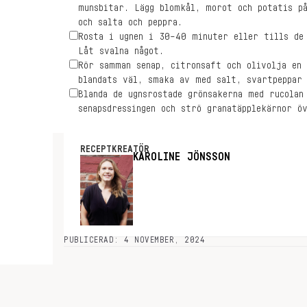
munsbitar. Lägg blomkål, morot och potatis på
och salta och peppra.
Rosta i ugnen i 30–40 minuter eller tills de
Låt svalna något.
Rör samman senap, citronsaft och olivolja en 
blandats väl, smaka av med salt, svartpeppar 
Blanda de ugnsrostade grönsakerna med rucolan
senapsdressingen och strö granatäpplekärnor ö
RECEPTKREATÖR
KAROLINE JÖNSSON
PUBLICERAD: 4 NOVEMBER, 2024