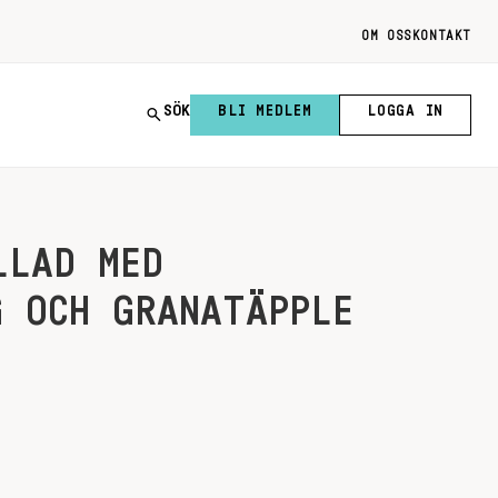
OM OSS
KONTAKT
SÖK
BLI MEDLEM
LOGGA IN
LLAD MED
G OCH GRANATÄPPLE