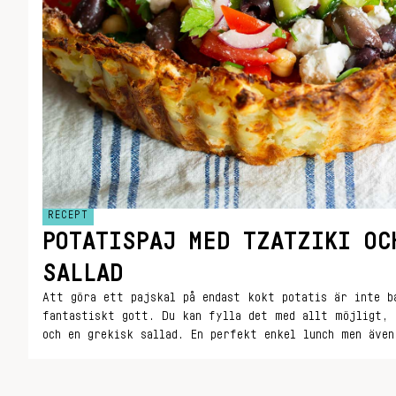
RECEPT
POTATISPAJ MED TZATZIKI OC
SALLAD
Att göra ett pajskal på endast kokt potatis är inte b
fantastiskt gott. Du kan fylla det med allt möjligt, 
och en grekisk sallad. En perfekt enkel lunch men även
buffé.