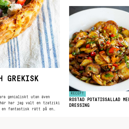
H GREKISK
RECEPT
ara genialiskt utan även
ROSTAD POTATISSALLAD ME
här har jag valt en tzatziki
DRESSING
 en fantastisk rätt på en