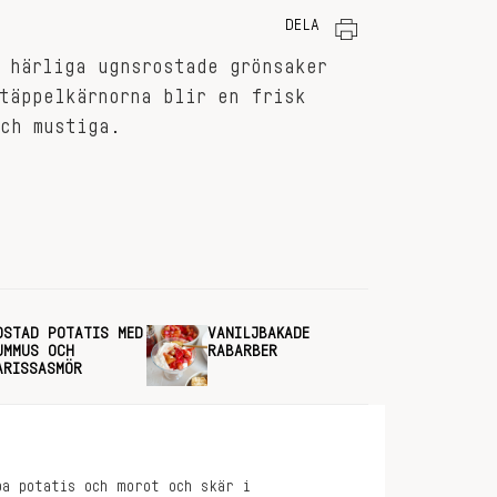
DELA
 härliga ugnsrostade grönsaker
täppelkärnorna blir en frisk
ch mustiga.
OSTAD POTATIS MED
VANILJBAKADE
UMMUS OCH
RABARBER
ARISSASMÖR
ba potatis och morot och skär i