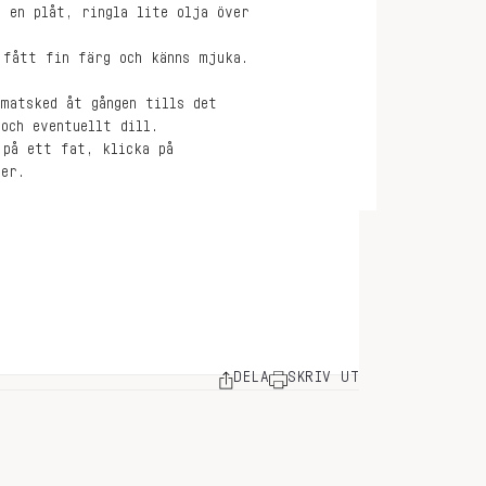
 en plåt, ringla lite olja över
 fått fin färg och känns mjuka.
matsked åt gången tills det
och eventuellt dill.
 på ett fat, klicka på
ver.
DELA
SKRIV UT