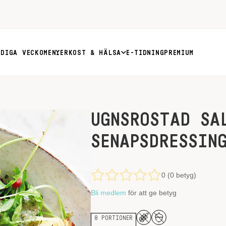
RDIGA VECKOMENYER
KOST & HÄLSA
E-TIDNING
PREMIUM
UGNSROSTAD SA
SENAPSDRESSIN
0 (0 betyg)
Bli medlem
för att ge betyg
8 PORTIONER