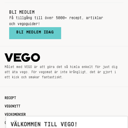
BLI MEDLEM
Få tillgång till över 5000+ recept, artiklar
och vegoguider!
BLI MEDLEM IDAG
Målet med VEGO är att göra det så himla enkelt för just dig
att äta vego. För vegomat är inte krångligt, det är gjort i
ett kick och smakar fantastiskt.
RECEPT
VEGONYTT
VECKOMENYER
OM OSS
VÄLKOMMEN TILL VEGO!