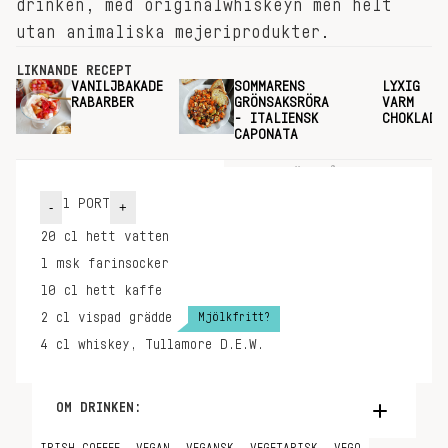
drinken, med originalwhiskeyn men helt
utan animaliska mejeriprodukter.
LIKNANDE RECEPT
VANILJBAKADE
SOMMARENS
LYXIG
RABARBER
GRÖNSAKSRÖRA
VARM
- ITALIENSK
CHOKLAD
CAPONATA
INGREDIENSER
GÖR SÅ HÄR
1
PORT
-
+
20
cl
hett vatten
1
msk
farinsocker
10
cl
hett kaffe
Mjölkfritt?
2
cl
vispad grädde
4
cl
whiskey, Tullamore D.E.W.
OM DRINKEN:
– Irish coffee är en fantastisk drink men