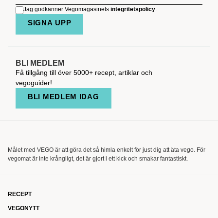
Jag godkänner Vegomagasinets
integritetspolicy
.
SIGNA UPP
BLI MEDLEM
Få tillgång till över 5000+ recept, artiklar och
vegoguider!
BLI MEDLEM IDAG
Målet med VEGO är att göra det så himla enkelt för just dig att äta vego. För
vegomat är inte krångligt, det är gjort i ett kick och smakar fantastiskt.
RECEPT
VEGONYTT