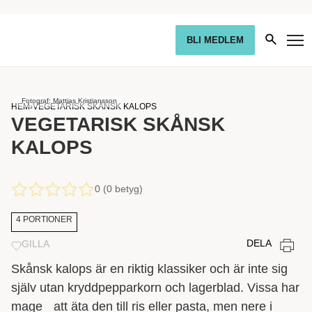
BLI MEDLEM
Fotograf: Mattias Kristiansson
HEM
›
VEGETARISK SKÅNSK KALOPS
VEGETARISK SKÅNSK
KALOPS
0 (0 betyg)
4 PORTIONER
DELA
GILLA
Skånsk kalops är en riktig klassiker och är inte sig
själv utan kryddpepparkorn och lagerblad. Vissa har
mage att äta den till ris eller pasta, men nere i