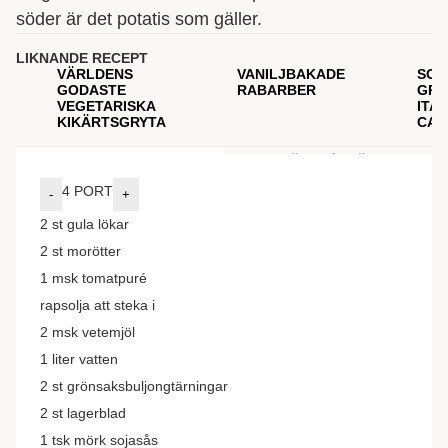
söder är det potatis som gäller.
LIKNANDE RECEPT
VÄRLDENS
VANILJBAKADE
SOM
GODASTE
RABARBER
GRÖ
VEGETARISKA
ITA
KIKÄRTSGRYTA
CAP
INGREDIENSER
GÖR SÅ HÄR
4
PORT
-
+
2
st
gula lökar
2
st
morötter
1
msk
tomatpuré
rapsolja att steka i
2
msk
vetemjöl
1
liter
vatten
2
st
grönsaksbuljongtärningar
2
st
lagerblad
1
tsk
mörk sojasås