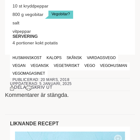
10
st
kryddpeppar
Vegobitar?
800
g
vegobitar
salt
vitpeppar
SERVERING
4
portioner
kokt potatis
HUSMANSKOST
KALOPS
SKÅNSK
VARDAGSVEGO
VEGAN
VEGANSK
VEGETARISKT
VEGO
VEGOHUSMAN
VEGOMAGASINET
PUBLICERAD: 20 MARS, 2018
UPPDATERAD: 5 JANUARI, 2025
DELA
SKRIV UT
Kommentarer är stängda.
LIKNANDE RECEPT