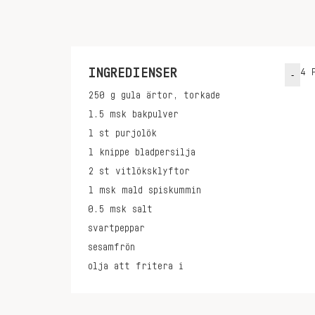
INGREDIENSER
4
P
-
250
g
gula ärtor, torkade
1.5
msk
bakpulver
1
st
purjolök
1
knippe
bladpersilja
2
st
vitlöksklyftor
1
msk
mald spiskummin
0.5
msk
salt
svartpeppar
sesamfrön
olja att fritera i