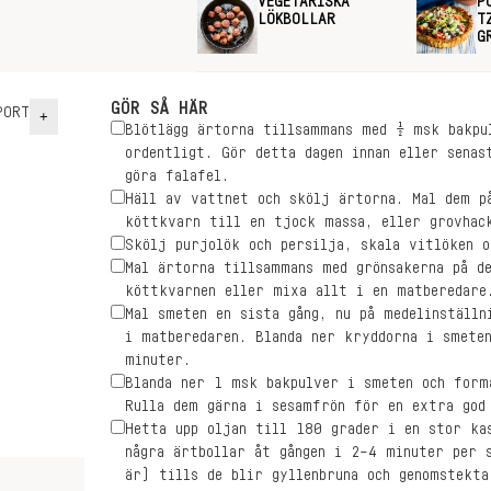
VEGETARISKA
P
LÖKBOLLAR
T
G
GÖR SÅ HÄR
ORT
+
Blötlägg ärtorna tillsammans med ½ msk bakpu
ordentligt. Gör detta dagen innan eller senas
göra falafel.
Häll av vattnet och skölj ärtorna. Mal dem på
köttkvarn till en tjock massa, eller grovhac
Skölj purjolök och persilja, skala vitlöken o
Mal ärtorna tillsammans med grönsakerna på de
köttkvarnen eller mixa allt i en matberedare
Mal smeten en sista gång, nu på medelinställn
i matberedaren. Blanda ner kryddorna i smete
minuter.
Blanda ner 1 msk bakpulver i smeten och form
Rulla dem gärna i sesamfrön för en extra god
Hetta upp oljan till 180 grader i en stor ka
några ärtbollar åt gången i 2–4 minuter per 
är) tills de blir gyllenbruna och genomstekta