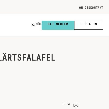
OM OSS
KONTAKT
SÖK
BLI MEDLEM
LOGGA IN
LÄRTSFALAFEL
DELA