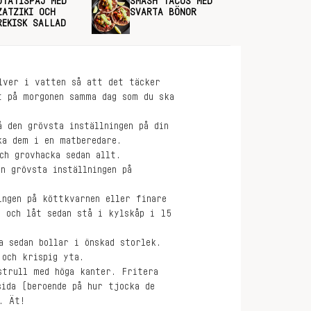
OTATISPAJ MED
SMASH TACOS MED
ZATZIKI OCH
SVARTA BÖNOR
REKISK SALLAD
lver i vatten så att det täcker
t på morgonen samma dag som du ska
 den grövsta inställningen på din
ka dem i en matberedare.
ch grovhacka sedan allt.
n grövsta inställningen på
.
ingen på köttkvarnen eller finare
n och låt sedan stå i kylskåp i 15
a sedan bollar i önskad storlek.
 och krispig yta.
strull med höga kanter. Fritera
sida (beroende på hur tjocka de
. Ät!