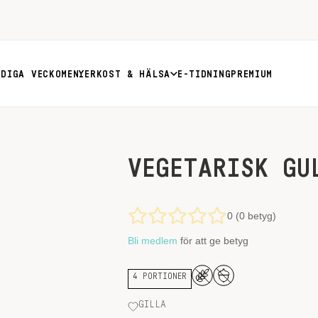
RDIGA VECKOMENYER
KOST & HÄLSA
E-TIDNING
PREMIUM
VEGETARISK GU
0 (0 betyg)
Bli medlem
för att ge betyg
4 PORTIONER
GILLA