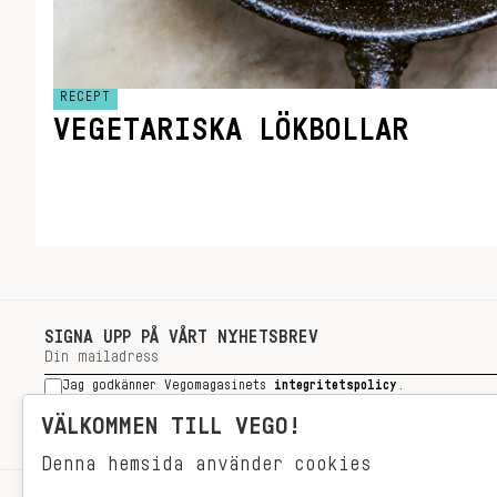
RECEPT
VEGETARISKA LÖKBOLLAR
SIGNA UPP PÅ VÅRT NYHETSBREV
Jag godkänner Vegomagasinets
integritetspolicy
.
SIGNA UPP
VÄLKOMMEN TILL VEGO!
Denna hemsida använder cookies