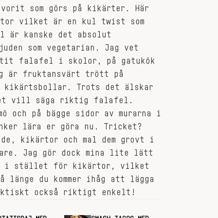
vorit som görs på kikärter. Här
tor vilket är en kul twist som
el är kanske det absolut
juden som vegetarian. Jag vet
ätit falafel i skolor, på gatukök
g är fruktansvärt trött på
 kikärtsbollar. Trots det älskar
et vill säga riktig falafel.
mö och på bägge sidor av murarna i
nker lära er göra nu. Tricket?
de, kikärtor och mal dem grovt i
are. Jag gör dock mina lite lätt
 i stället för kikärtor, vilket
å länge du kommer ihåg att lägga
aktiskt också riktigt enkelt!